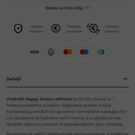
Dodaj na listu želja
Sigurna
Plaćanje
Plaćanje
kupovina
pouzećem
virmanom
Detalji
Vitakraft Happy Drops s mrkvom
za kuniće ukusne su i
hrskave poslastice posebno dizajnirane za male kuniće.
Kombinacija prirodnih okusa mrkve i aromatičnih sastojaka čini
ove poslastice privlačnima većini kunića, a pogodne su kao
dodatak redovnoj prehrani ili nagrada tijekom igre i druženja.
Receptura ne sadrži umjetna bojila niti konzervanse, a praktična