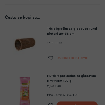
Često se kupi sa...
Trixie igračka za glodavce Tunel
pleteni 20x38 cm
17,80 EUR
Dodaj na listu želja
USKORO DOSTUPNO
MultiFit poslastica za glodavce
s mrkvom 120 g
2,30 EUR
MPC 2.5.2025.:
2,30 EUR
Dodaj na listu želja