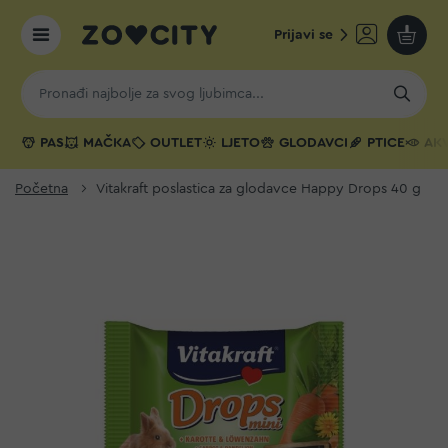
Prijavi se
Moja k
PAS
MAČKA
OUTLET
LJETO
GLODAVCI
PTICE
AKV
Početna
Vitakraft poslastica za glodavce Happy Drops 40 g