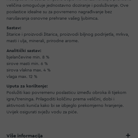
veličina omogućuje jednostavno doziranje i posluživanje. Ove
poslastice idealne su za povremeno nagrađivanje bez
narušavanja osnovne prehrane vašeg ljubimca.
Sastav:
žitarice i proizvodi žitarica, proizvodi biljnog podrijetla, mrkva,
masti i ulja, minerali, prirodne arome.
Analitički sastav:
bjelančevine min. 8 %
sirove masti min. 6 %
sirova vlakna max. 4 %
vlaga max. 12 %
Uputa za korištenje:
Poslužiti kao povremenu poslasticu između obroka ili tijekom
igre/treninga. Prilagoditi količinu prema veličini, dobi i
aktivnosti kunića kako bi se izbjeglo prekomjerno hranjenje.
Uvijek osigurati svježu vodu za piće.
Više informacija