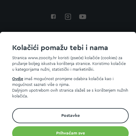
Povratak na vrh
Kolačići pomažu tebi i nama
Stranica www.zoocity.hr koristi (pseće) kolačiće (cookies) za
pružanje boljeg iskustva korištenja stranice. Koristimo kolačiće
© 2026 ZOOCITY. Sva prava zadržana.
u kategorijama nužni, statistički i marketinški.
Ovdje
imaš mogućnost promjene odabira kolačića kao i
mogućnost saznati više o njima.
Daljnjom upotrebom ovih stranica slažeš se s korištenjem nužnih
kolačića.
Postavke
Prihvaćam sve