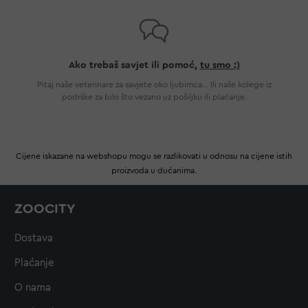
Ako trebaš savjet ili pomoć,
tu smo :)
Pitaj naše veterinare za savjete oko ljubimca... Ili naše kolege iz
podrške za bilo što vezano uz pošiljku ili plaćanje.
Cijene iskazane na webshopu mogu se razlikovati u odnosu na cijene istih
proizvoda u dućanima.
ZOOCITY
Dostava
Plaćanje
O nama