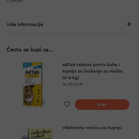
S peradI
Više informacija
Često se kupi sa...
AdTab tablete protiv buha i
krpelja za žvakanje za mačke
(2-8 kg)
14,05 EUR
Dodaj na listu želja
Kupi
Višekratna vrećica za kupnju