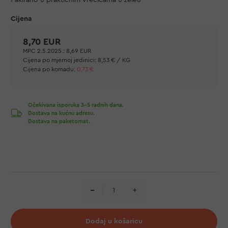
Pakirano u praktičnim vrećicama u želeu
8,70 EUR
MPC 2.5.2025.:
8,69 EUR
Cijena po mjernoj jedinici:
8,53 € / KG
Cijena po komadu:
0,73 €
Očekivana isporuka 3-5 radnih dana.
Dostava na kućnu adresu.
Dostava na paketomat.
Dodaj u košaricu