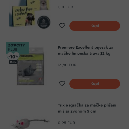
1,10 EUR
Dodaj na listu želja
Kupi
Premiere Excellent pijesak za
mačke limunska trava,12 kg
16,80 EUR
Dodaj na listu želja
Kupi
Trixie igračka za mačke plišani
miš sa zvonom 5 cm
0,95 EUR