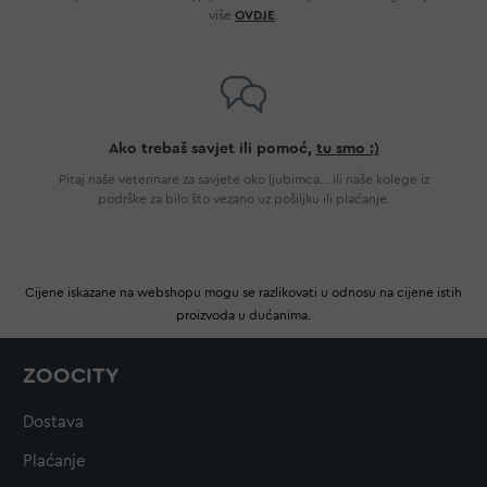
više
OVDJE
.
Ako trebaš savjet ili pomoć,
tu smo :)
Pitaj naše veterinare za savjete oko ljubimca... Ili naše kolege iz
podrške za bilo što vezano uz pošiljku ili plaćanje.
Cijene iskazane na webshopu mogu se razlikovati u odnosu na cijene istih
proizvoda u dućanima.
ZOOCITY
Dostava
Plaćanje