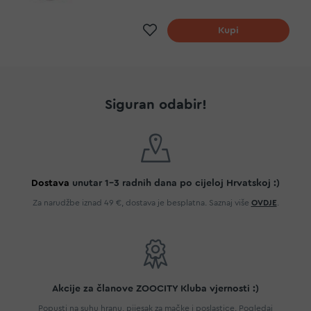
Dodaj na listu želja
Kupi
Siguran odabir!
Dostava
unutar 1-3 radnih dana po cijeloj Hrvatskoj :)
Za narudžbe iznad 49 €, dostava je besplatna. Saznaj više
OVDJE
.
Akcije za članove ZOOCITY Kluba vjernosti :)
Popusti na suhu hranu, pijesak za mačke i poslastice. Pogledaj