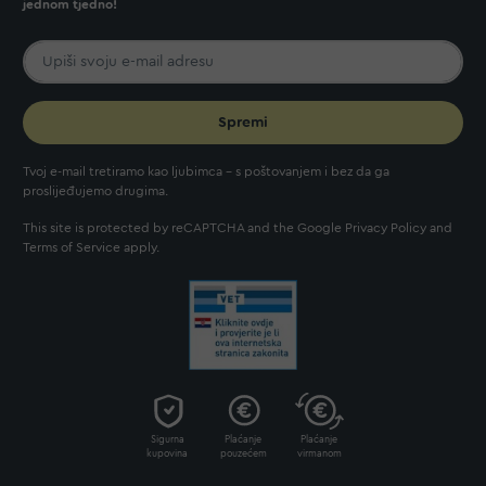
jednom tjedno!
Spremi
Tvoj e-mail tretiramo kao ljubimca - s poštovanjem i bez da ga
proslijeđujemo drugima.
This site is protected by reCAPTCHA and the Google
Privacy Policy
and
Terms of Service
apply.
Sigurna
Plaćanje
Plaćanje
kupovina
pouzećem
virmanom