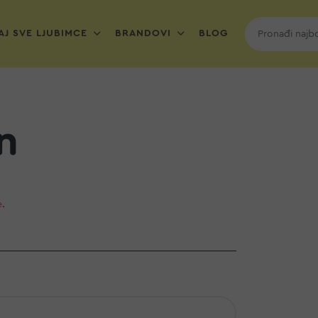
J SVE LJUBIMCE
BRANDOVI
BLOG
n
e
.