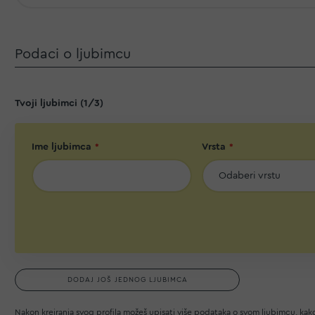
Podaci o ljubimcu
Tvoji ljubimci
(
1
/3)
Ime ljubimca
Vrsta
DODAJ JOŠ JEDNOG LJUBIMCA
Nakon kreiranja svog profila možeš upisati više podataka o svom ljubimcu, ka