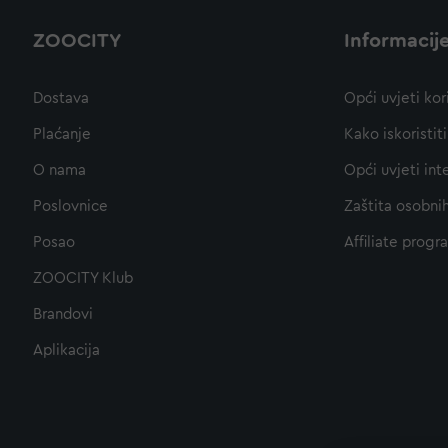
ZOOCITY
Informacij
Dostava
Opći uvjeti kor
Plaćanje
Kako iskoristi
O nama
Opći uvjeti int
Poslovnice
Zaštita osobni
Posao
Affiliate progr
ZOOCITY Klub
Brandovi
Aplikacija