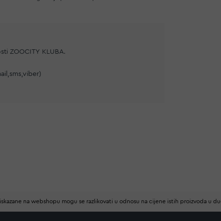
osti ZOOCITY KLUBA.
ail,sms,viber)
iskazane na webshopu mogu se razlikovati u odnosu na cijene istih proizvoda u d