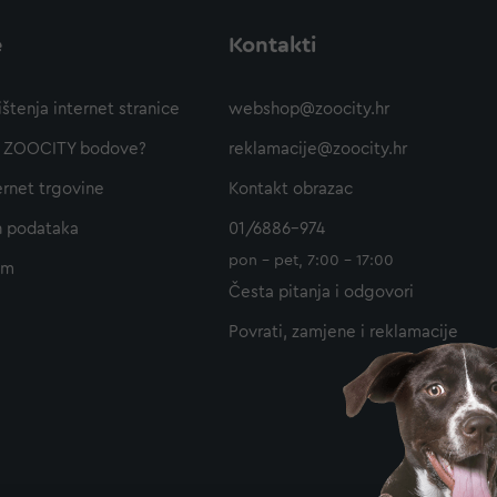
e
Kontakti
ištenja internet stranice
webshop@zoocity.hr
ti ZOOCITY bodove?
reklamacije@zoocity.hr
ernet trgovine
Kontakt obrazac
h podataka
01/6886-974
pon - pet, 7:00 - 17:00
am
Česta pitanja i odgovori
Povrati, zamjene i reklamacije