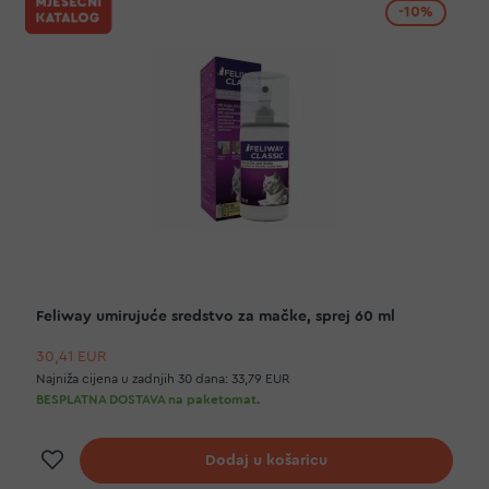
-10%
Feliway umirujuće sredstvo za mačke, sprej 60 ml
30,41 EUR
Najniža cijena u zadnjih 30 dana:
33,79 EUR
BESPLATNA DOSTAVA na paketomat.
Dodaj na listu želja
Dodaj u košaricu