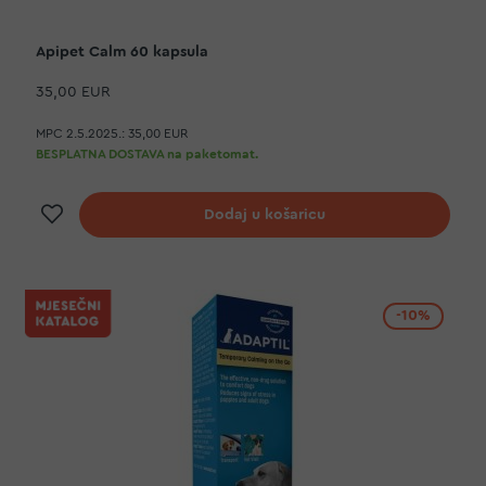
Apipet Calm 60 kapsula
35,00 EUR
MPC 2.5.2025.:
35,00 EUR
BESPLATNA DOSTAVA na paketomat.
Dodaj na listu želja
Dodaj u košaricu
-10%