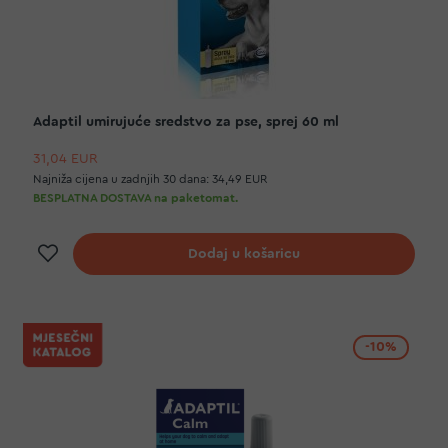
Adaptil umirujuće sredstvo za pse, sprej 60 ml
31,04 EUR
Najniža cijena u zadnjih 30 dana:
34,49 EUR
BESPLATNA DOSTAVA na paketomat.
Dodaj na listu želja
Dodaj u košaricu
-10%