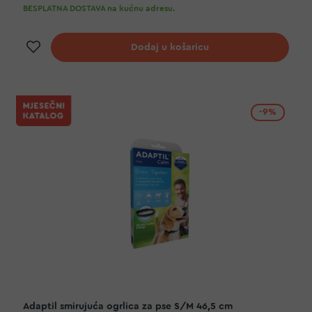
BESPLATNA DOSTAVA na kućnu adresu.
Dodaj na listu želja
Dodaj u košaricu
-9%
Adaptil smirujuća ogrlica za pse S/M 46,5 cm