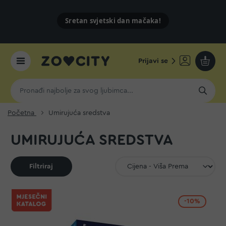
Sretan svjetski dan mačaka!
Prijavi se
Moja k
Početna
Umirujuća sredstva
UMIRUJUĆA SREDSTVA
Filtriraj
-10%