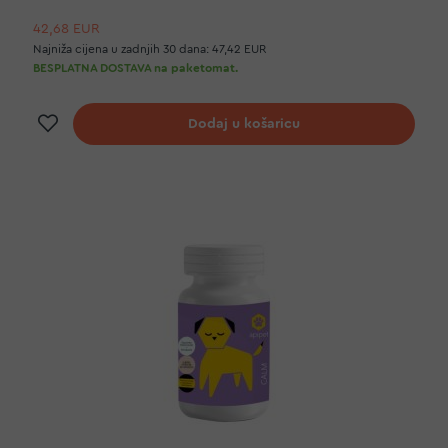
42,68 EUR
Najniža cijena u zadnjih 30 dana:
47,42 EUR
BESPLATNA DOSTAVA na paketomat.
Dodaj na listu želja
Dodaj u košaricu