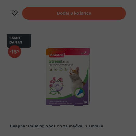
Dodaj na listu želja
Dodaj u košaricu
Beaphar Calming Spot on za mačke, 3 ampule