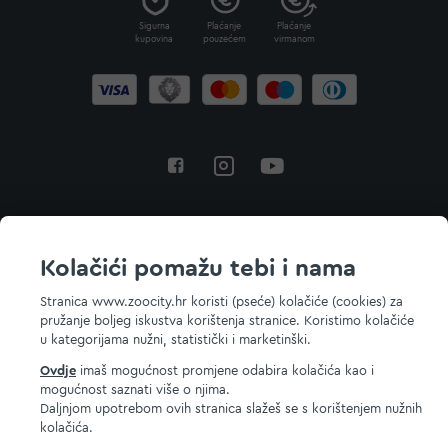
Sigurna
Plaćanje
Plaćanje
kupovina
pouzećem
virmanom
Povratak na vrh
Kolačići pomažu tebi i nama
Stranica www.zoocity.hr koristi (pseće) kolačiće (cookies) za
pružanje boljeg iskustva korištenja stranice. Koristimo kolačiće
© 2026 ZOOCITY. Sva prava zadržana.
u kategorijama nužni, statistički i marketinški.
Ovdje
imaš mogućnost promjene odabira kolačića kao i
mogućnost saznati više o njima.
Daljnjom upotrebom ovih stranica slažeš se s korištenjem nužnih
kolačića.