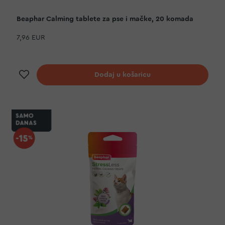
Beaphar Calming tablete za pse i mačke, 20 komada
7,96 EUR
Dodaj na listu želja
Dodaj u košaricu