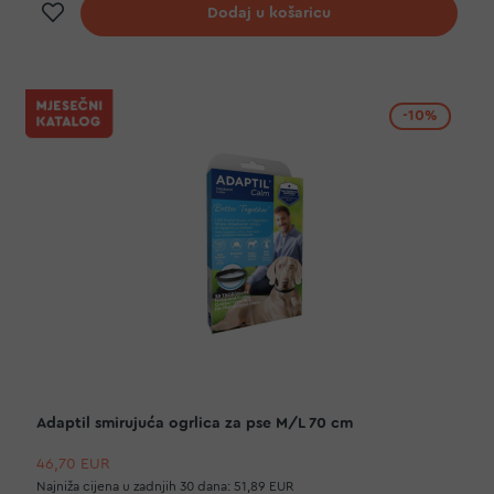
Dodaj na listu želja
Dodaj u košaricu
-10%
Adaptil smirujuća ogrlica za pse M/L 70 cm
46,70 EUR
Najniža cijena u zadnjih 30 dana:
51,89 EUR