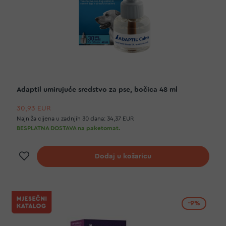
Adaptil umirujuće sredstvo za pse, bočica 48 ml
30,93 EUR
Najniža cijena u zadnjih 30 dana:
34,37 EUR
BESPLATNA DOSTAVA na paketomat.
Dodaj na listu želja
Dodaj u košaricu
-9%