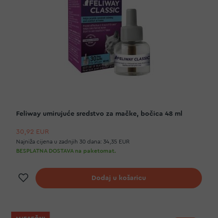
Feliway umirujuće sredstvo za mačke, bočica 48 ml
30,92 EUR
Najniža cijena u zadnjih 30 dana:
34,35 EUR
BESPLATNA DOSTAVA na paketomat.
Dodaj na listu želja
Dodaj u košaricu