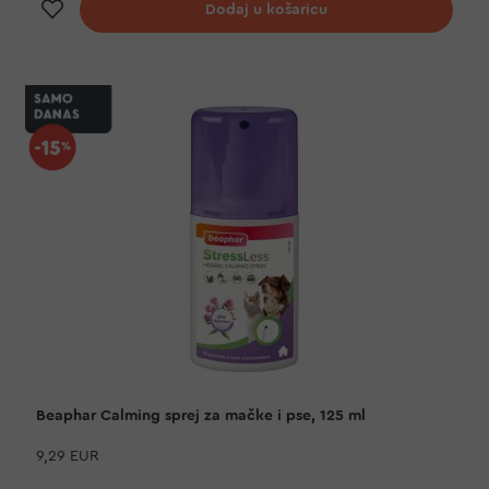
Dodaj na listu želja
Dodaj u košaricu
Beaphar Calming sprej za mačke i pse, 125 ml
9,29 EUR