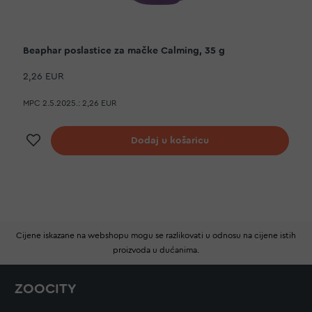
Beaphar poslastice za mačke Calming, 35 g
2,26 EUR
MPC 2.5.2025.:
2,26 EUR
Dodaj na listu želja
Dodaj u košaricu
Cijene iskazane na webshopu mogu se razlikovati u odnosu na cijene istih
proizvoda u dućanima.
ZOOCITY