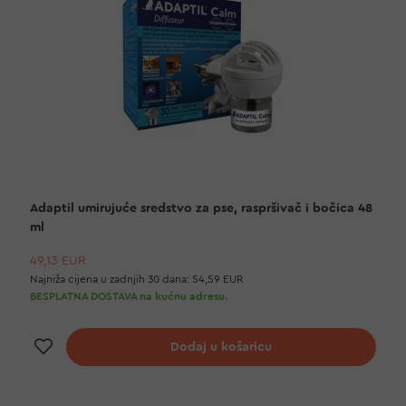
Adaptil umirujuće sredstvo za pse, raspršivač i bočica 48
ml
49,13 EUR
Najniža cijena u zadnjih 30 dana:
54,59 EUR
BESPLATNA DOSTAVA na kućnu adresu.
Dodaj na listu želja
Dodaj u košaricu