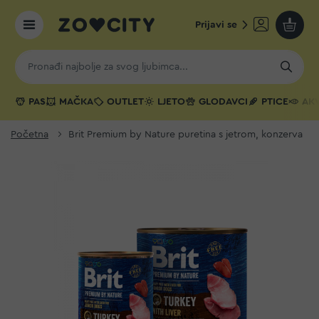
Prijavi se
Moja k
PAS
MAČKA
OUTLET
LJETO
GLODAVCI
PTICE
AKV
Početna
Brit Premium by Nature puretina s jetrom, konzerva