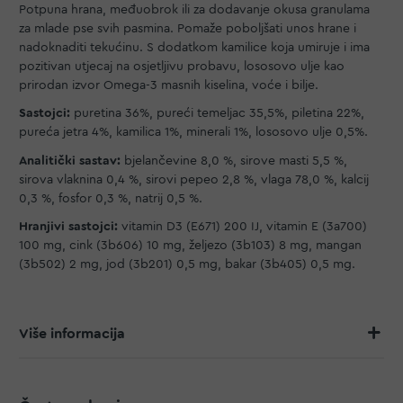
Potpuna hrana, međuobrok ili za dodavanje okusa granulama
za mlade pse svih pasmina. Pomaže poboljšati unos hrane i
nadoknaditi tekućinu. S dodatkom kamilice koja umiruje i ima
pozitivan utjecaj na osjetljivu probavu, lososovo ulje kao
prirodan izvor Omega-3 masnih kiselina, voće i bilje.
Sastojci:
puretina 36%, pureći temeljac 35,5%, piletina 22%,
pureća jetra 4%, kamilica 1%, minerali 1%, lososovo ulje 0,5%.
Analitički sastav:
bjelančevine 8,0 %, sirove masti 5,5 %,
sirova vlaknina 0,4 %, sirovi pepeo 2,8 %, vlaga 78,0 %, kalcij
0,3 %, fosfor 0,3 %, natrij 0,5 %.
Hranjivi sastojci:
vitamin D3 (E671) 200 IJ, vitamin E (3a700)
100 mg, cink (3b606) 10 mg, željezo (3b103) 8 mg, mangan
(3b502) 2 mg, jod (3b201) 0,5 mg, bakar (3b405) 0,5 mg.
Više informacija