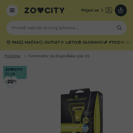
Prijavi se
Moja k
PAS
MAČKA
OUTLET
LJETO
GLODAVCI
PTICE
AKV
Početna
Furminator za dugodlake pse XS