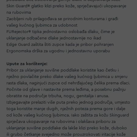
Skin Guard® glatko klizi preko kože, sprječavajući ukopavanje
na rubovima
Zaobljeni rub prilagođava se prirodnim konturama i građi
vašeg kućnog ljubimca za udobnost
FURejector® tipka jednostavno oslobađa dlaku, čime je
uklanjanje odbačene dlake jednostavnije no ikad
Edge Guard zaštita štiti zupce kada je pribor pohranjen
Ergonomska drška za ugodnu i jednostavnu uporabu
Upute za korištenje:
Pribor za uklanjanje suvišne poddlake koristite kao četku i
nježno povlačite preko dlake vašeg kućnog ljubimca u smjeru
rasta dlaka, naginjući zupce od nehrđajućeg čelika prema dlaci.
Počnite od glave i nastavite prema leđima, a posebnu pažnju
obratite na područje trbuha, nogu, genitalija i anusa.
Izbjegavajte prelaziti više puta preko jednog područja, umjesto
toga koristite manje dugih, nježnih poteza prema gore i dalje
od kože vašeg kućnog ljubimca. Iako zaštita za kožu Skinguard
sprječava ukopavanje na rubovima i olakšava priboru za
uklanjanje suvišne poddlake da lakše klizi preko kože, duboko
ili grubo četkanje svejedno može prouzrokovati iritacije kože