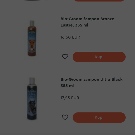
Bio-Groom šampon Bronze
Lustre, 355 ml
16,60 EUR
Dodaj na listu želja
Kupi
Bio-Groom šampon Ultra Black
355 ml
17,25 EUR
Dodaj na listu želja
Kupi