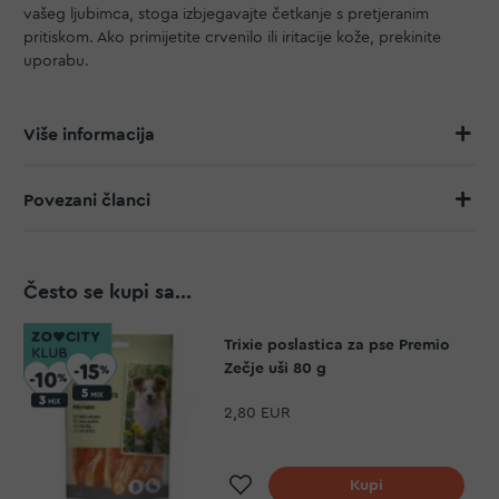
vašeg ljubimca, stoga izbjegavajte četkanje s pretjeranim
pritiskom. Ako primijetite crvenilo ili iritacije kože, prekinite
uporabu.
Više informacija
Povezani članci
Često se kupi sa...
Trixie poslastica za pse Premio
Zečje uši 80 g
2,80 EUR
Dodaj na listu želja
Kupi