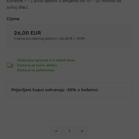
Koristite 1 - 2 puta tjedno u serijama od 10 - 20 minuta na
suhoj dlaci.
26,00 EUR
Cijena po mjernoj jedinici:
26,00 € / KOM
Očekivana isporuka 3-5 radnih dana.
Dostava na kućnu adresu.
Dostava na paketomat.
Prijavljeni kupci ostvaruju -20% u košarici.