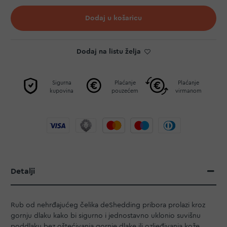
Dodaj u košaricu
Dodaj na listu želja
Sigurna
Plaćanje
Plaćanje
kupovina
pouzećem
virmanom
Detalji
Rub od nehrđajućeg čelika deShedding pribora prolazi kroz
gornju dlaku kako bi sigurno i jednostavno uklonio suvišnu
poddlaku bez oštećivanja gornje dlake ili ozljeđivanja kože