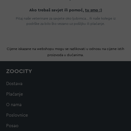
Ako trebaš savjet ili pomoć,
tu smo :)
Pitaj naše veterinare za savjete oko ljubimca... Ili naše kolege iz
podrške za bilo što vezano uz pošiljku ili plaćanje.
Cijene iskazane na webshopu mogu se razlikovati u odnosu na cijene istih
proizvoda u dućanima.
ZOOCITY
Dostava
Plaćanje
O nama
Poslovnice
Posao