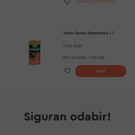
a
Dodaj na listu želja
USKORO DOSTUPNO
Tetra Fauna Gammarus 1 l
17,50 EUR
MPC 2.5.2025.:
17,50 EUR
a
Dodaj na listu želja
Kupi
Siguran odabir!