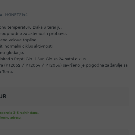
da
HGNPT2144
u temperaturu zraka u terariju.
 neophodnu za aktivnost i probavu.
rvene valove topline.
i normalni ciklus aktivnosti.
no gledanje.
rati s Repti Glo ili Sun Glo za 24-satni ciklus.
rra (PT2052 / PT2054 / PT2056) savršeno je pogodna za žarulje sa
 Terra.
EUR
sporuka 3-5 radnih dana.
 kućnu adresu.