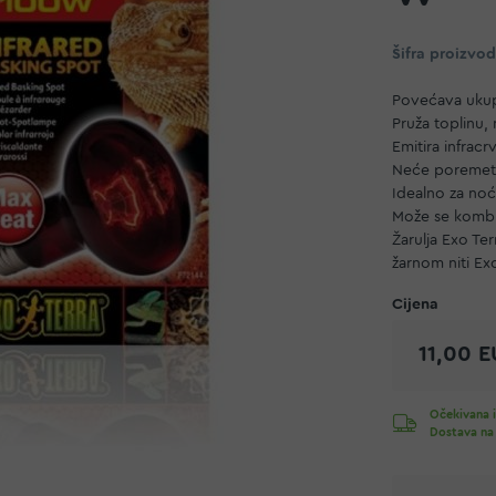
Šifra proizvo
Povećava ukupn
Pruža toplinu,
Emitira infrac
Neće poremetit
Idealno za noć
Može se kombini
Žarulja Exo Te
žarnom niti Exo
11,00 
Očekivana i
Dostava na