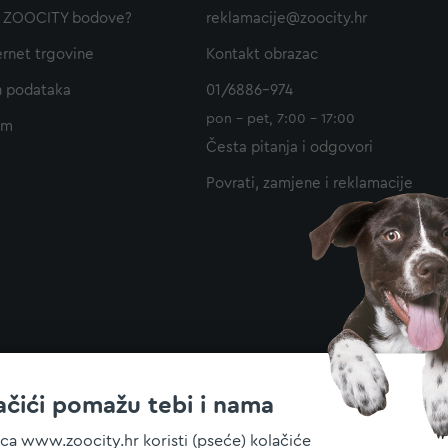
ti ZOOCITY bodove?
reklamacije@zoocity.hr
ernet trgovine
Kontakt obrazac
h podataka
01/6886-974
pon - pet, 7:00 - 17:00
am
Česta pitanja i odgovori
Povrati, zamjene i reklamacije
ačići pomažu tebi i nama
ica www.zoocity.hr koristi (pseće) kolačiće