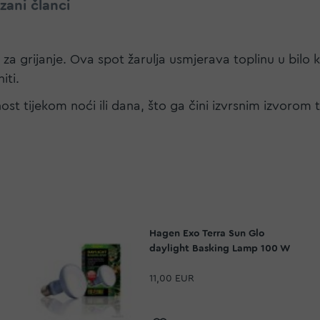
zani članci
 je za grijanje. Ova spot žarulja usmjerava toplinu u b
iti.
t tijekom noći ili dana, što ga čini izvrsnim izvorom t
Hagen Exo Terra Sun Glo
daylight Basking Lamp 100 W
11,00 EUR