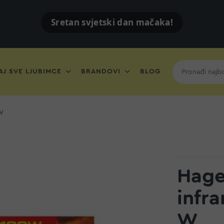
Sretan svjetski dan mačaka!
J SVE LJUBIMCE
BRANDOVI
BLOG
 W
Hage
infr
W