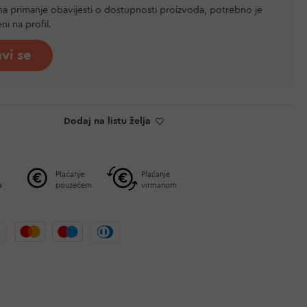
 na primanje obavijesti o dostupnosti proizvoda, potrebno je
jeni na profil.
avi se
Dodaj na listu želja
Plaćanje
Plaćanje
a
pouzećem
virmanom