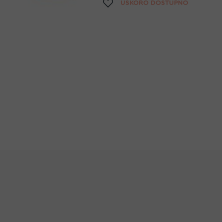
Dodaj na listu želja
USKORO DOSTUPNO