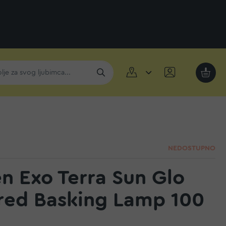
Moja k
NEDOSTUPNO
n Exo Terra Sun Glo
ared Basking Lamp 100