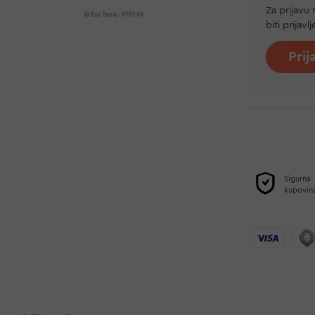
Za prijavu
biti prijavl
Prij
Sigurna
kupovin