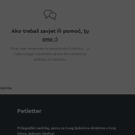
Ako trebaš savjet ili pomoć,
tu
smo :)
Pitaj naše veterinare za savjete oko ljubimca... Ili
naše kolege iz podrške za bilo što vezano uz
pošiljku ili plaćanje.
ućanima.
Petletter
Prilagođen sadržaj, samo za tvog ljubimca direktno u tvoj
inbox, jednom tjedno!