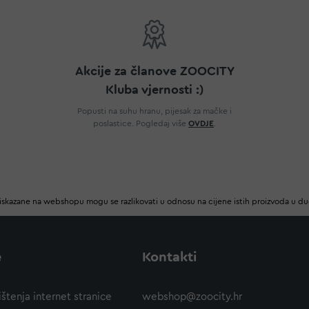
Akcije za članove ZOOCITY
Kluba vjernosti :)
Popusti na suhu hranu, pijesak za mačke i
poslastice. Pogledaj više
OVDJE
.
iskazane na webshopu mogu se razlikovati u odnosu na cijene istih proizvoda u d
e
Kontakti
ištenja internet stranice
webshop@zoocity.hr