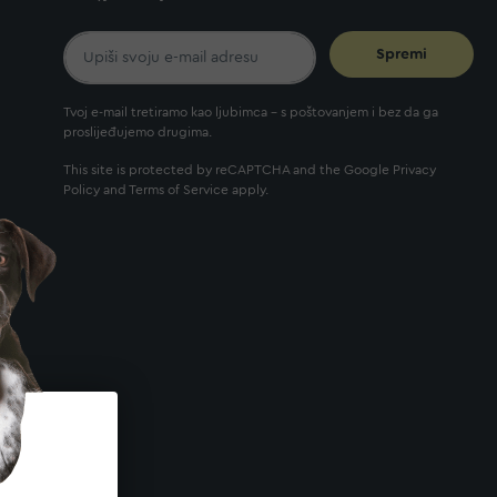
Spremi
Tvoj e-mail tretiramo kao ljubimca - s poštovanjem i bez da ga
proslijeđujemo drugima.
This site is protected by reCAPTCHA and the Google
Privacy
Policy
and
Terms of Service
apply.