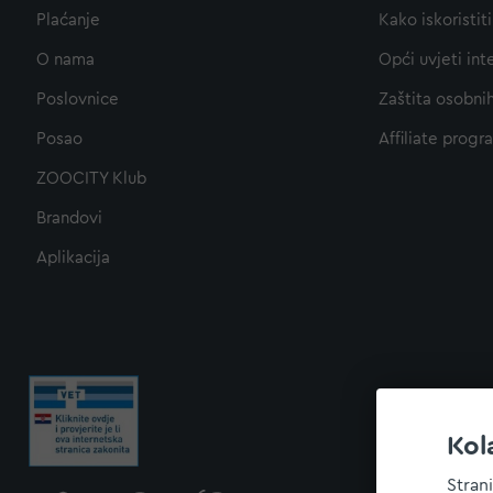
Plaćanje
Kako iskoristi
O nama
Opći uvjeti int
Poslovnice
Zaštita osobni
Posao
Affiliate progr
ZOOCITY Klub
Brandovi
Aplikacija
Kol
Stran