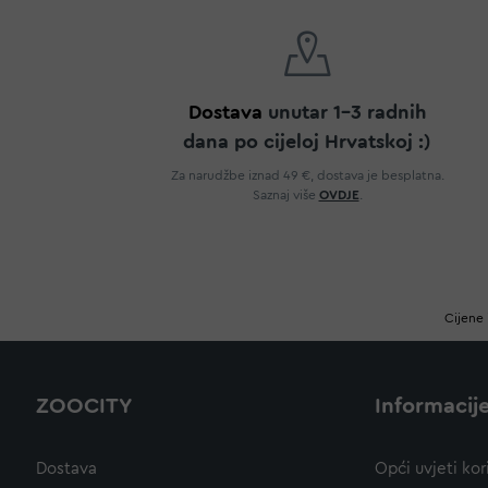
Dostava
unutar 1-3 radnih
dana po cijeloj Hrvatskoj :)
Za narudžbe iznad 49 €, dostava je besplatna.
Saznaj više
OVDJE
.
Cijene 
ZOOCITY
Informacij
Dostava
Opći uvjeti kor