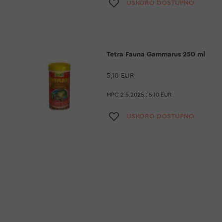
Dodaj na listu želj
USKORO DOSTUPNO
Tetra Fauna Gammarus 250 ml
5,10 EUR
MPC 2.5.2025.:
5,10 EUR
Dodaj na listu želj
USKORO DOSTUPNO