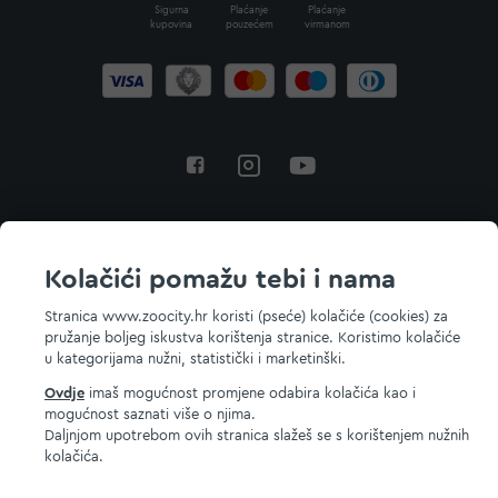
Sigurna
Plaćanje
Plaćanje
kupovina
pouzećem
virmanom
Povratak na vrh
Kolačići pomažu tebi i nama
Stranica www.zoocity.hr koristi (pseće) kolačiće (cookies) za
pružanje boljeg iskustva korištenja stranice. Koristimo kolačiće
© 2026 ZOOCITY. Sva prava zadržana.
u kategorijama nužni, statistički i marketinški.
Ovdje
imaš mogućnost promjene odabira kolačića kao i
mogućnost saznati više o njima.
Daljnjom upotrebom ovih stranica slažeš se s korištenjem nužnih
kolačića.