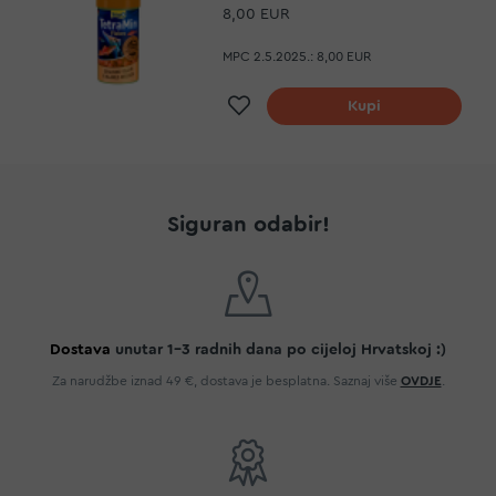
8,00 EUR
MPC 2.5.2025.:
8,00 EUR
Dodaj na listu želja
Kupi
Siguran odabir!
Dostava
unutar 1-3 radnih dana po cijeloj Hrvatskoj :)
Za narudžbe iznad 49 €, dostava je besplatna. Saznaj više
OVDJE
.