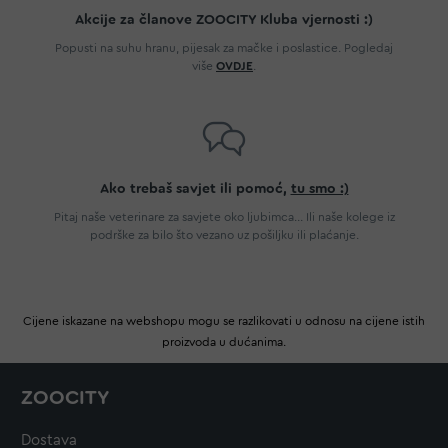
Akcije za članove ZOOCITY Kluba vjernosti :)
Popusti na suhu hranu, pijesak za mačke i poslastice. Pogledaj
više
OVDJE
.
Ako trebaš savjet ili pomoć,
tu smo :)
Pitaj naše veterinare za savjete oko ljubimca... Ili naše kolege iz
podrške za bilo što vezano uz pošiljku ili plaćanje.
Cijene iskazane na webshopu mogu se razlikovati u odnosu na cijene istih
proizvoda u dućanima.
ZOOCITY
Dostava