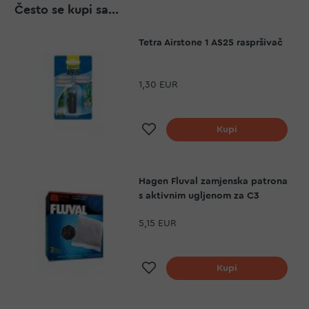
Često se kupi sa...
Tetra Airstone 1 AS25 raspršivač
1,30 EUR
Dodaj na listu želja
Kupi
Hagen Fluval zamjenska patrona
s aktivnim ugljenom za C3
5,15 EUR
Dodaj na listu želja
Kupi