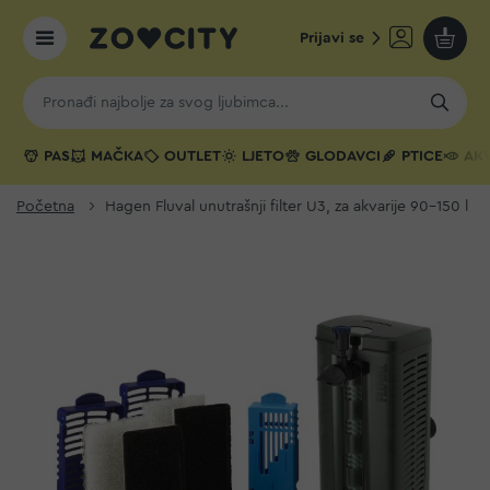
Prijavi se
Moja k
PAS
MAČKA
OUTLET
LJETO
GLODAVCI
PTICE
AKV
Početna
Hagen Fluval unutrašnji filter U3, za akvarije 90-150 l