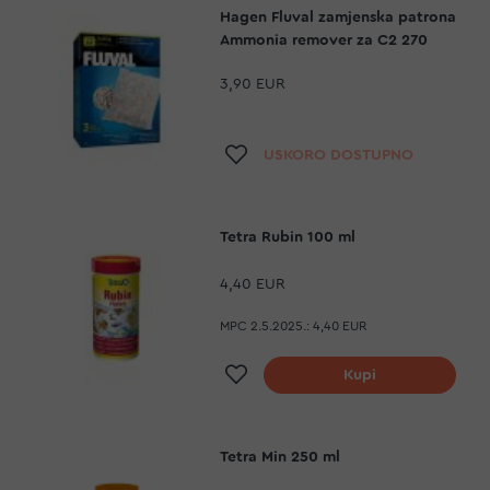
Hagen Fluval zamjenska patrona
Ammonia remover za C2 270
3,90 EUR
Dodaj na listu želja
USKORO DOSTUPNO
Tetra Rubin 100 ml
4,40 EUR
MPC 2.5.2025.:
4,40 EUR
Dodaj na listu želja
Kupi
Tetra Min 250 ml