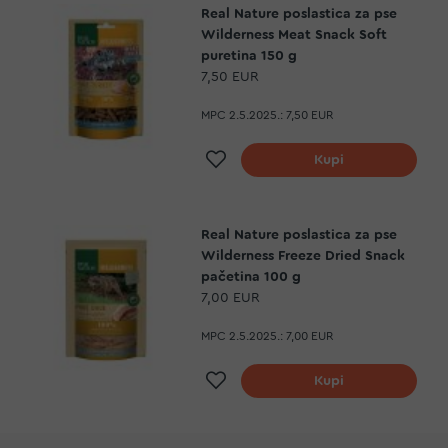
Real Nature poslastica za pse
Wilderness Meat Snack Soft
puretina 150 g
7,50 EUR
MPC 2.5.2025.:
7,50 EUR
Dodaj na listu želja
Kupi
Real Nature poslastica za pse
Wilderness Freeze Dried Snack
pačetina 100 g
7,00 EUR
MPC 2.5.2025.:
7,00 EUR
Dodaj na listu želja
Kupi