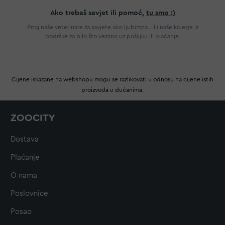
Ako trebaš savjet ili pomoć,
tu smo :)
Pitaj naše veterinare za savjete oko ljubimca... Ili naše kolege iz
podrške za bilo što vezano uz pošiljku ili plaćanje.
Cijene iskazane na webshopu mogu se razlikovati u odnosu na cijene istih
proizvoda u dućanima.
ZOOCITY
Dostava
Plaćanje
O nama
Poslovnice
Posao