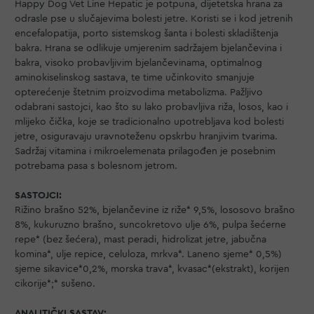
Happy Dog Vet Line Hepatic je potpuna, dijetetska hrana za
odrasle pse u slučajevima bolesti jetre. Koristi se i kod jetrenih
encefalopatija, porto sistemskog šanta i bolesti skladištenja
bakra. Hrana se odlikuje umjerenim sadržajem bjelančevina i
bakra, visoko probavljivim bjelančevinama, optimalnog
aminokiselinskog sastava, te time učinkovito smanjuje
opterećenje štetnim proizvodima metabolizma. Pažljivo
odabrani sastojci, kao što su lako probavljiva riža, losos, kao i
mlijeko čička, koje se tradicionalno upotrebljava kod bolesti
jetre, osiguravaju uravnoteženu opskrbu hranjivim tvarima.
Sadržaj vitamina i mikroelemenata prilagođen je posebnim
potrebama pasa s bolesnom jetrom.
SASTOJCI:
Rižino brašno 52%, bjelančevine iz riže* 9,5%, lososovo brašno
8%, kukuruzno brašno, suncokretovo ulje 6%, pulpa šećerne
repe* (bez šećera), mast peradi, hidrolizat jetre, jabučna
komina*, ulje repice, celuloza, mrkva*. Laneno sjeme* 0,5%)
sjeme sikavice*0,2%, morska trava*, kvasac*(ekstrakt), korijen
cikorije*;* sušeno.
ANALITIČKI SASTAV: