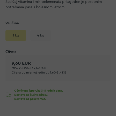
Sadržaj vitamina i mikroelemenata prilagođen je posebnim
potrebama pasa s bolesnom jetrom.
Veličina
1 kg
4 kg
9,60 EUR
MPC 2.5.2025.:
9,60 EUR
Cijena po mjernoj jedinici:
9,60 € / KG
Očekivana isporuka 3-5 radnih dana.
Dostava na kućnu adresu.
Dostava na paketomat.