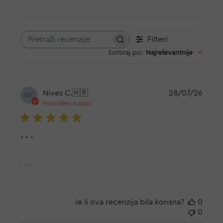
Filteri
Pretraži
Sortiraj po
:
Najrelevantnije
recenzije
Datu
Nives C.
🇭🇷
28/07/26
NC
objav
Potvrđeni kupac
. . .
. . .
Je li ova recenzija bila korisna?
0
0