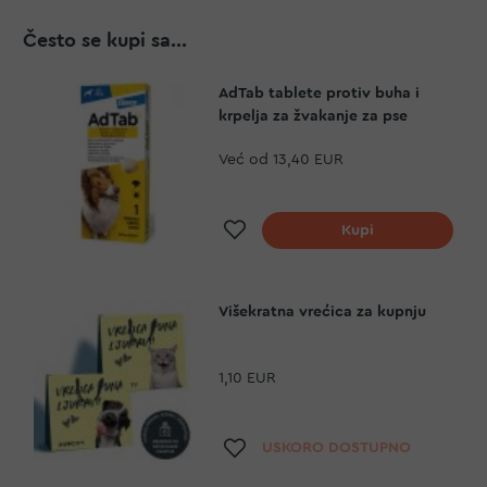
Često se kupi sa...
AdTab tablete protiv buha i
krpelja za žvakanje za pse
Već od
13,40 EUR
Dodaj na listu želja
Kupi
Višekratna vrećica za kupnju
1,10 EUR
Dodaj na listu želja
USKORO DOSTUPNO