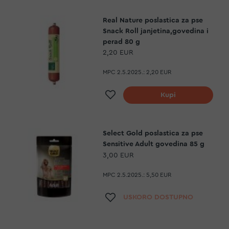
Real Nature poslastica za pse
Snack Roll janjetina,govedina i
perad 80 g
2,20 EUR
MPC 2.5.2025.:
2,20 EUR
Dodaj na listu želja
Kupi
Select Gold poslastica za pse
Sensitive Adult govedina 85 g
3,00 EUR
MPC 2.5.2025.:
5,50 EUR
Dodaj na listu želja
USKORO DOSTUPNO