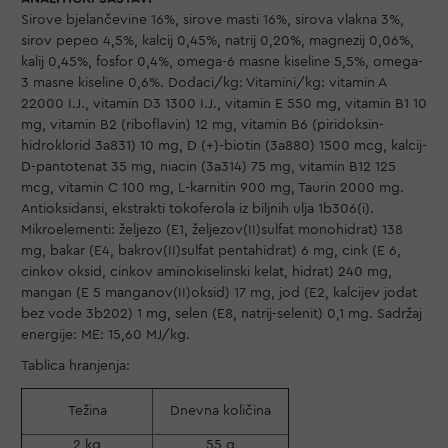
Sirove bjelančevine 16%, sirove masti 16%, sirova vlakna 3%,
sirov pepeo 4,5%, kalcij 0,45%, natrij 0,20%, magnezij 0,06%,
kalij 0,45%, fosfor 0,4%, omega-6 masne kiseline 5,5%, omega-
3 masne kiseline 0,6%. Dodaci/kg: Vitamini/kg: vitamin A
22000 I.J., vitamin D3 1300 I.J., vitamin E 550 mg, vitamin B1 10
mg, vitamin B2 (riboflavin) 12 mg, vitamin B6 (piridoksin-
hidroklorid 3a831) 10 mg, D (+)-biotin (3a880) 1500 mcg, kalcij-
D-pantotenat 35 mg, niacin (3a314) 75 mg, vitamin B12 125
mcg, vitamin C 100 mg, L-karnitin 900 mg, Taurin 2000 mg.
Antioksidansi, ekstrakti tokoferola iz biljnih ulja 1b306(i).
Mikroelementi: željezo (E1, željezov(II)sulfat monohidrat) 138
mg, bakar (E4, bakrov(II)sulfat pentahidrat) 6 mg, cink (E 6,
cinkov oksid, cinkov aminokiselinski kelat, hidrat) 240 mg,
mangan (E 5 manganov(II)oksid) 17 mg, jod (E2, kalcijev jodat
bez vode 3b202) 1 mg, selen (E8, natrij-selenit) 0,1 mg. Sadržaj
energije: ME: 15,60 MJ/kg.
Tablica hranjenja:
Težina
Dnevna količina
2 kg
55 g