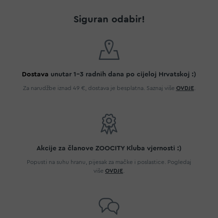
Siguran odabir!
Dostava
unutar 1-3 radnih dana po cijeloj Hrvatskoj :)
Za narudžbe iznad 49 €, dostava je besplatna. Saznaj više
OVDJE
.
Akcije za članove ZOOCITY Kluba vjernosti :)
Popusti na suhu hranu, pijesak za mačke i poslastice. Pogledaj
više
OVDJE
.