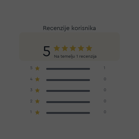
Recenzije korisnika
5
Na temelju 1 recenzija
5
1
4
0
3
0
2
0
1
0