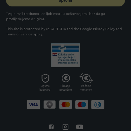
Spremi
Tvoj e-mail tretiramo kao ljubimca - s poštovanjem i bez da ga
proslijeđujemo drugima.
This site is protected by reCAPTCHA and the Google
Privacy Policy
and
Terms of Service
apply.
Sigurna
Plaćanje
Plaćanje
kupovina
pouzećem
virmanom