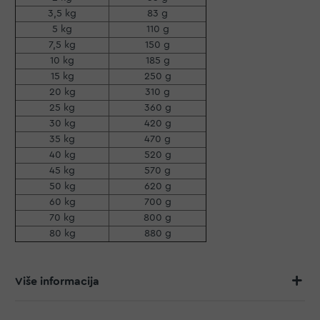
3,5 kg
83 g
5 kg
110 g
7,5 kg
150 g
10 kg
185 g
15 kg
250 g
20 kg
310 g
25 kg
360 g
30 kg
420 g
35 kg
470 g
40 kg
520 g
45 kg
570 g
50 kg
620 g
60 kg
700 g
70 kg
800 g
80 kg
880 g
Više informacija