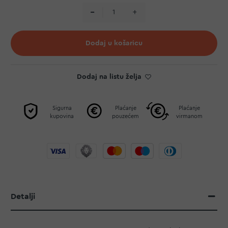
Dodaj u košaricu
Dodaj na listu želja
Sigurna
Plaćanje
Plaćanje
kupovina
pouzećem
virmanom
Detalji