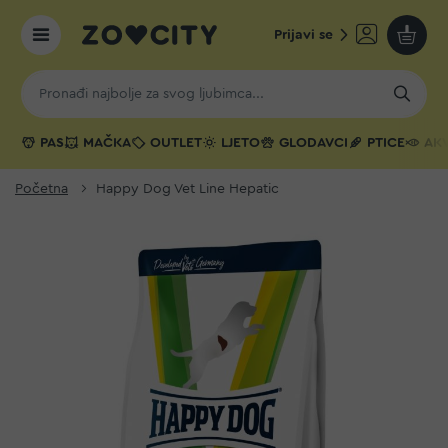
Prijavi se
Moja k
PAS
MAČKA
OUTLET
LJETO
GLODAVCI
PTICE
AKV
Početna
Happy Dog Vet Line Hepatic