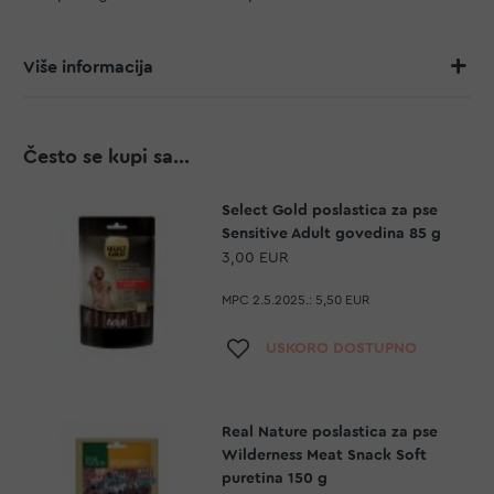
Više informacija
Često se kupi sa...
Select Gold poslastica za pse
Sensitive Adult govedina 85 g
3,00 EUR
MPC 2.5.2025.:
5,50 EUR
Dodaj na listu želja
USKORO DOSTUPNO
Real Nature poslastica za pse
Wilderness Meat Snack Soft
puretina 150 g