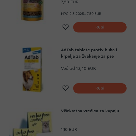
7,50 EUR
MPC 2.5.2025.:
7,50 EUR
Dodaj na listu želja
Kupi
AdTab tablete protiv buha i
krpelja za žvakanje za pse
Već od
13,40 EUR
Dodaj na listu želja
Kupi
Višekratna vrećica za kupnju
1,10 EUR