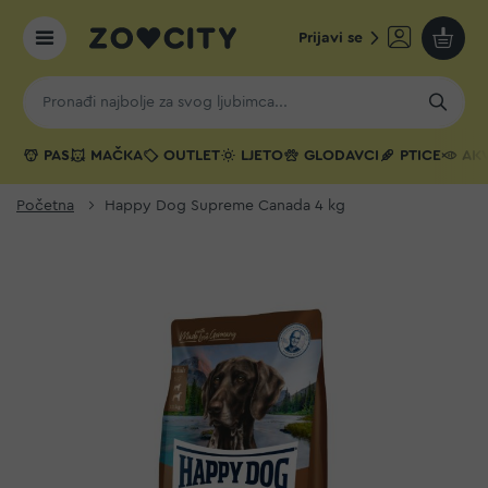
Prijavi se
Moja k
PAS
MAČKA
OUTLET
LJETO
GLODAVCI
PTICE
AKV
Početna
Happy Dog Supreme Canada 4 kg