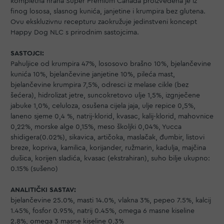
kompletna hrana Super Premium Canada proizvedena je iz
finog lososa, slasnog kunića, janjetine i krumpira bez glutena.
Ovu ekskluzivnu recepturu zaokružuje jedinstveni koncept
Happy Dog NLC s prirodnim sastojcima.
SASTOJCI:
Pahuljice od krumpira 47%, lososovo brašno 10%, bjelančevine
kunića 10%, bjelančevine janjetine 10%, pileća mast,
bjelančevine krumpira 7,5%, odresci iz melase cikle (bez
šećera), hidrolizat jetre, suncokretovo ulje 1,5%, izgnječene
jabuke 1,0%, celuloza, osušena cijela jaja, ulje repice 0,5%,
laneno sjeme 0,4 %, natrij-klorid, kvasac, kalij-klorid, mahovnice
0,22%, morske alge 0,15%, meso školjki 0,04%, Yucca
shidigera(0.02%), sikavica, artičoka, maslačak, đumbir, listovi
breze, kopriva, kamilica, korijander, ružmarin, kadulja, majčina
dušica, korijen sladića, kvasac (ekstrahiran), suho bilje ukupno:
0.15% (sušeno)
ANALITIČKI SASTAV:
bjelančevine 25.0%, masti 14.0%, vlakna 3%, pepeo 7.5%, kalcij
1.45%, fosfor 0.95%, natrij 0.45%, omega 6 masne kiseline
2.8%, omega 3 masne kiseline 0,3%