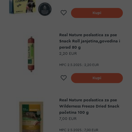
Dodaj na listu želja
Kupi
Real Nature poslastica za pse
Snack Roll janjetina,govedina i
perad 80 g
2,20 EUR
MPC 2.5.2025.:
2,20 EUR
Dodaj na listu želja
Kupi
Real Nature poslastica za pse
Wilderness Freeze Dried Snack
pačetina 100 g
7,00 EUR
MPC 2.5.2025.:
7,00 EUR