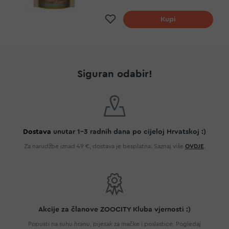
Dodaj na listu želja
Kupi
Siguran odabir!
Dostava
unutar 1-3 radnih dana po cijeloj Hrvatskoj :)
Za narudžbe iznad 49 €, dostava je besplatna. Saznaj više
OVDJE
.
Akcije za članove ZOOCITY Kluba vjernosti :)
Popusti na suhu hranu, pijesak za mačke i poslastice. Pogledaj