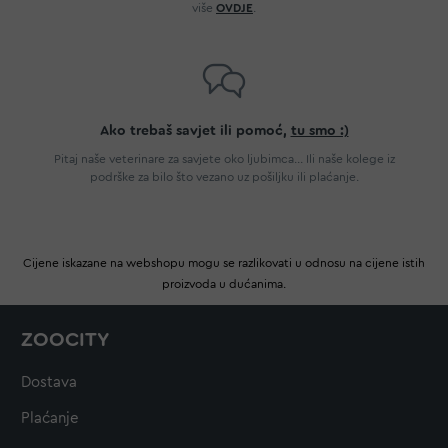
više
OVDJE
.
Ako trebaš savjet ili pomoć,
tu smo :)
Pitaj naše veterinare za savjete oko ljubimca... Ili naše kolege iz
podrške za bilo što vezano uz pošiljku ili plaćanje.
Cijene iskazane na webshopu mogu se razlikovati u odnosu na cijene istih
proizvoda u dućanima.
ZOOCITY
Dostava
Plaćanje