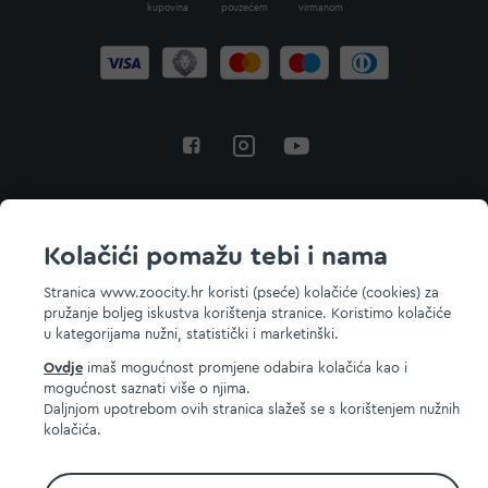
kupovina
pouzećem
virmanom
Povratak na vrh
Kolačići pomažu tebi i nama
Stranica www.zoocity.hr koristi (pseće) kolačiće (cookies) za
pružanje boljeg iskustva korištenja stranice. Koristimo kolačiće
© 2026 ZOOCITY. Sva prava zadržana.
u kategorijama nužni, statistički i marketinški.
Ovdje
imaš mogućnost promjene odabira kolačića kao i
mogućnost saznati više o njima.
Daljnjom upotrebom ovih stranica slažeš se s korištenjem nužnih
kolačića.