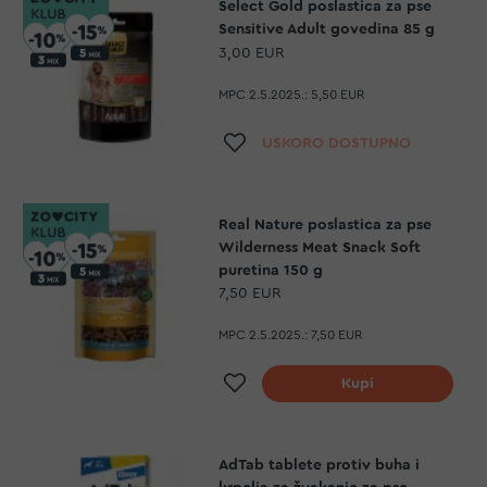
Select Gold poslastica za pse
Sensitive Adult govedina 85 g
3,00 EUR
MPC 2.5.2025.:
5,50 EUR
Dodaj na listu želja
USKORO DOSTUPNO
Real Nature poslastica za pse
Wilderness Meat Snack Soft
puretina 150 g
7,50 EUR
MPC 2.5.2025.:
7,50 EUR
Dodaj na listu želja
Kupi
AdTab tablete protiv buha i