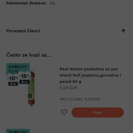
Da
Povezani članci
Često se kupi sa...
Real Nature poslastica za pse
Snack Roll janjetina,govedina i
perad 80 g
2,20 EUR
MPC 2.5.2025.:
2,20 EUR
Dodaj na listu želja
Kupi