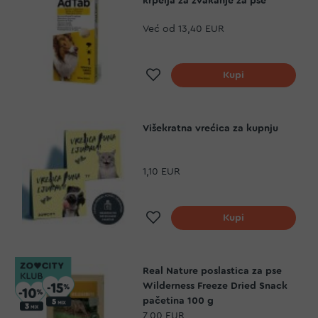
krpelja za žvakanje za pse
Već od
13,40 EUR
Dodaj na listu želja
Kupi
Višekratna vrećica za kupnju
1,10 EUR
Dodaj na listu želja
Kupi
Real Nature poslastica za pse
Wilderness Freeze Dried Snack
pačetina 100 g
7,00 EUR