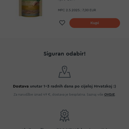
MPC 2.5.2025.:
7,00 EUR
Dodaj na listu želja
Kupi
Siguran odabir!
Dostava
unutar 1-3 radnih dana po cijeloj Hrvatskoj :)
Za narudžbe iznad 49 €, dostava je besplatna. Saznaj više
OVDJE
.