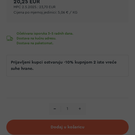
20,25 EUR
MPC 2.5.2025.:
23,70 EUR
Cijena po mjernoj jedinici:
5,06 € / KG
Očekivana isporuka 3-5 radnih dana.
Dostava na kućnu adresu.
Dostava na paketomat.
Prijavljeni kupci ostvaruju -10% kupnjom 2 iste vreće
suhe hrane.
Dodaj u košaricu