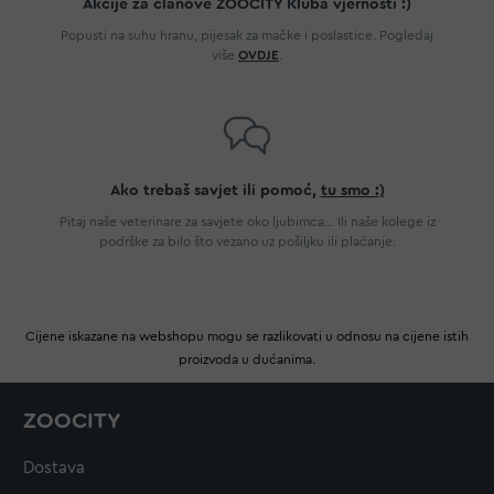
Akcije za članove ZOOCITY Kluba vjernosti :)
Popusti na suhu hranu, pijesak za mačke i poslastice. Pogledaj
više
OVDJE
.
Ako trebaš savjet ili pomoć,
tu smo :)
Pitaj naše veterinare za savjete oko ljubimca... Ili naše kolege iz
podrške za bilo što vezano uz pošiljku ili plaćanje.
Cijene iskazane na webshopu mogu se razlikovati u odnosu na cijene istih
proizvoda u dućanima.
ZOOCITY
Dostava