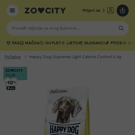
Prijavi se
Moja k
PAS
MAČKA
OUTLET
LJETO
GLODAVCI
PTICE
AKV
Početna
Happy Dog Supreme Light Calorie Control 4 kg