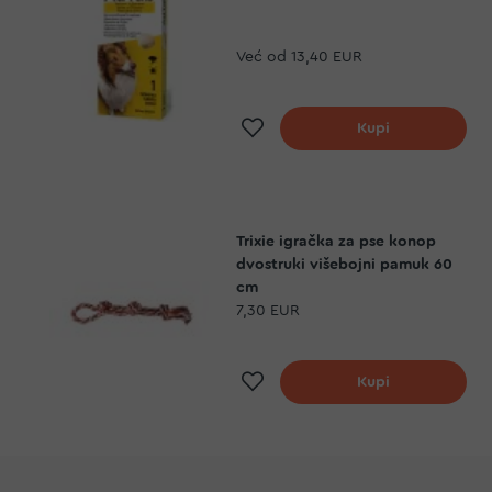
Već od
13,40 EUR
Dodaj na listu želj
Kupi
Trixie igračka za pse konop
dvostruki višebojni pamuk 60
cm
7,30 EUR
Dodaj na listu želj
Kupi