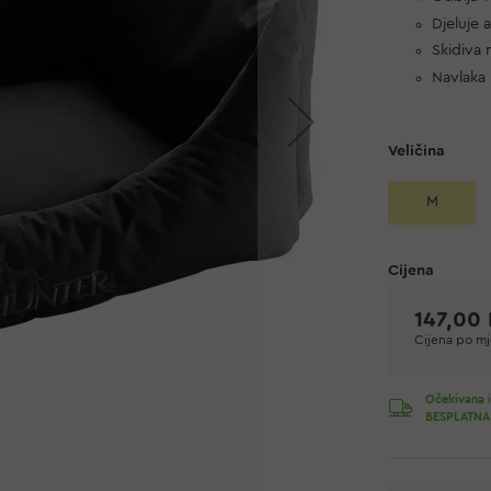
Djeluje a
Skidiva 
Navlaka
Veličina
M
147,00
Cijena po mje
Očekivana i
BESPLATNA 