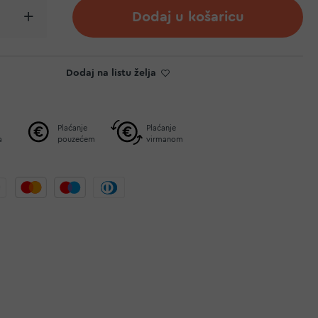
Dodaj u košaricu
Dodaj na listu želja
Plaćanje
Plaćanje
a
pouzećem
virmanom