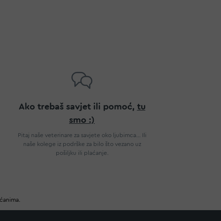
Ako trebaš savjet ili pomoć,
tu
smo :)
Pitaj naše veterinare za savjete oko ljubimca... Ili
naše kolege iz podrške za bilo što vezano uz
pošiljku ili plaćanje.
ućanima.