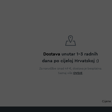
Dostava
unutar 1-3 radnih
dana po cijeloj Hrvatskoj :)
Za narudžbe iznad 49 €, dostava je besplatna.
Saznaj više
OVDJE
.
Cijene 