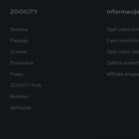
ZOOCITY
Informacij
Dostava
Opći uvjeti kor
Plaćanje
Kako iskoristi
O nama
Opći uvjeti int
Poslovnice
Zaštita osobni
Posao
Affiliate progr
ZOOCITY Klub
Brandovi
Aplikacija