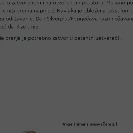
istiti u zatvorenom i na otvorenom prostoru. Mekano pun
 je niži prema naprijed. Navlaka je obložena tekstilom
za održavanje. Dok Silverplus® sprječava razmnožavanje
eć da klize s nje.
ije pranja je potrebno zatvoriti patentni zatvarač).
Trixie trimer s usisivačem 2 l