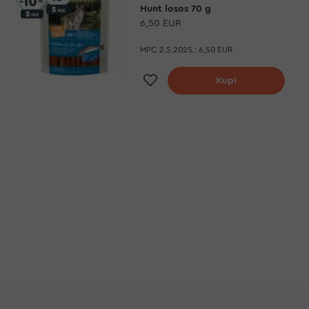
Hunt losos 70 g
6,50 EUR
MPC 2.5.2025.:
6,50 EUR
Dodaj na listu želja
Kupi