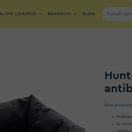
J SVE LJUBIMCE
BRANDOVI
BLOG
Hunt
antib
Šifra proizvo
Podstavl
Za unuta
Odbija v