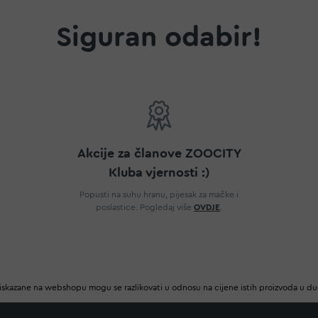
Siguran odabir!
Akcije za članove ZOOCITY
Kluba vjernosti :)
Popusti na suhu hranu, pijesak za mačke i
poslastice. Pogledaj više
OVDJE
.
iskazane na webshopu mogu se razlikovati u odnosu na cijene istih proizvoda u d