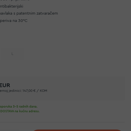
ntibakterijski
navlaka s patentnim zatvaračem
 periva na 30°C
L
 EUR
rnoj jedinici:
147,00 € / KOM
sporuka 3-5 radnih dana.
DOSTAVA na kućnu adresu.