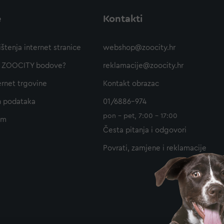
e
Kontakti
ištenja internet stranice
webshop@zoocity.hr
ti ZOOCITY bodove?
reklamacije@zoocity.hr
ernet trgovine
Kontakt obrazac
h podataka
01/6886-974
pon - pet, 7:00 - 17:00
am
Česta pitanja i odgovori
Povrati, zamjene i reklamacije