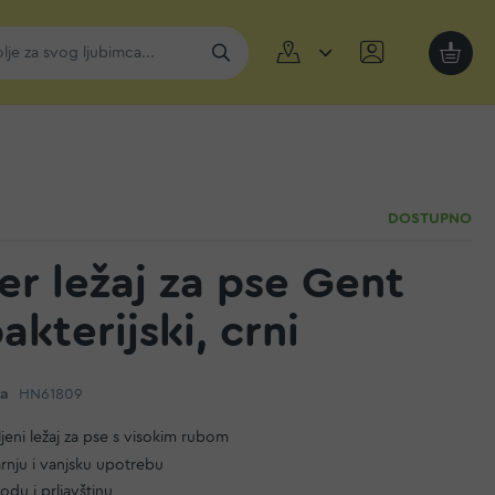
Moja k
DOSTUPNO
er ležaj za pse Gent
akterijski, crni
da
HN61809
jeni ležaj za pse s visokim rubom
rnju i vanjsku upotrebu
odu i prljavštinu