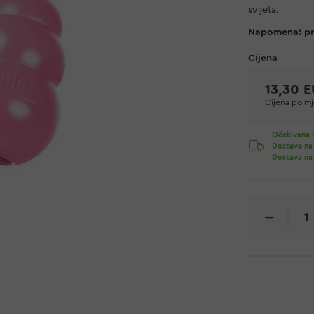
svijeta.
Napomena: pro
13,30 
Cijena po mje
Očekivana i
Dostava na
Dostava na