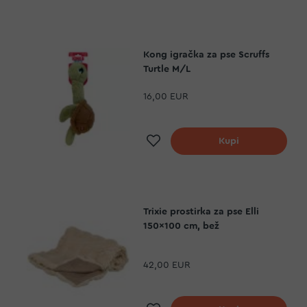
Kong igračka za pse Scruffs
Turtle M/L
16,00 EUR
a
Dodaj na listu želja
Kupi
Trixie prostirka za pse Elli
150x100 cm, bež
42,00 EUR