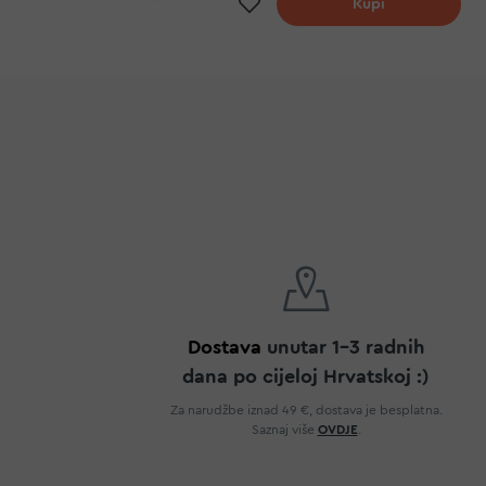
Dodaj na listu želj
Kupi
Dostava
unutar 1-3 radnih
dana po cijeloj Hrvatskoj :)
Za narudžbe iznad 49 €, dostava je besplatna.
Saznaj više
OVDJE
.