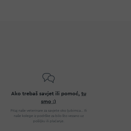
Ako trebaš savjet ili pomoć,
tu
smo :)
Pitaj naše veterinare za savjete oko ljubimca... Ili
naše kolege iz podrške za bilo što vezano uz
pošiljku ili plaćanje.