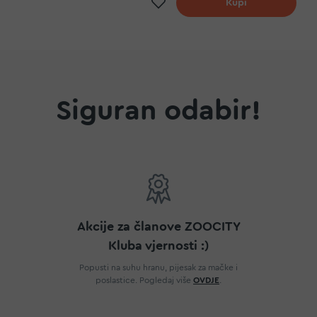
a
Dodaj na listu želja
Kupi
Siguran odabir!
Akcije za članove ZOOCITY
Kluba vjernosti :)
Popusti na suhu hranu, pijesak za mačke i
poslastice. Pogledaj više
OVDJE
.