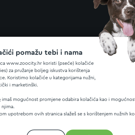
ačići pomažu tebi i nama
ica www.zoocity.hr koristi (pseće) kolačiće
ies) za pružanje boljeg iskustva korištenja
ice. Koristimo kolačiće u kategorijama nužni,
tički i marketinški.
e
imaš mogućnost promjene odabira kolačića kao i mogućnost
 njima.
jom upotrebom ovih stranica slažeš se s korištenjem nužnih ko