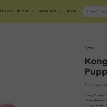
J SVE LJUBIMCE
BRANDOVI
BLOG
Kong
Kong
Pupp
Šifra proizvo
Kong Puppy iz
desni štencaca
Zbog svoje kva