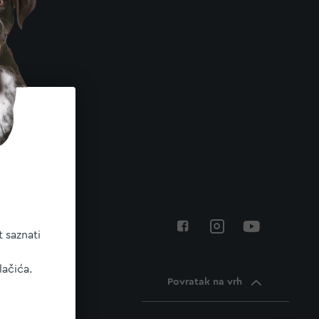
 saznati
lačića.
Povratak na vrh