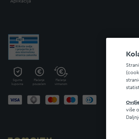
Aplikacija
Kol
Stran
(cook
stran
Sigurna
Plaćanje
Plaćanje
kupovina
pouzećem
virmanom
statis
Ovdj
više o
Daljn