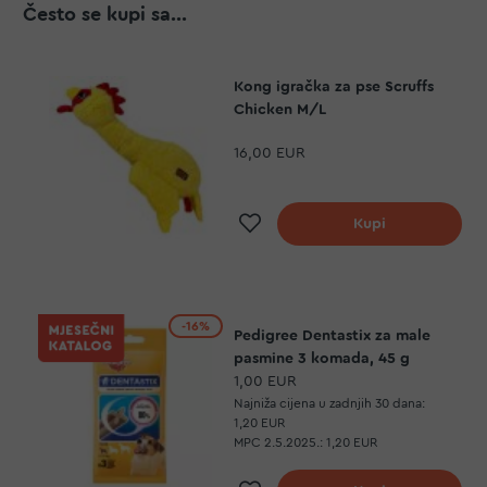
Često se kupi sa...
Kong igračka za pse Scruffs
Chicken M/L
16,00 EUR
Dodaj na listu želj
Kupi
-16%
Pedigree Dentastix za male
pasmine 3 komada, 45 g
1,00 EUR
Najniža cijena u zadnjih 30 dana:
1,20 EUR
MPC 2.5.2025.:
1,20 EUR