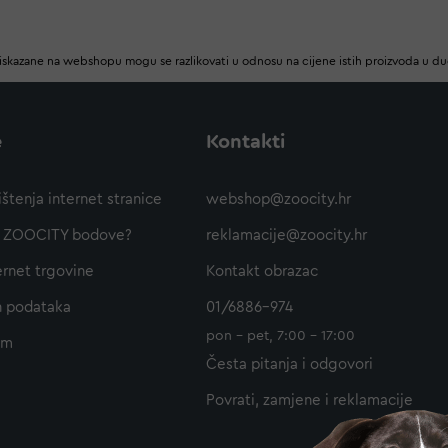
iskazane na webshopu mogu se razlikovati u odnosu na cijene istih proizvoda u d
e
Kontakti
ištenja internet stranice
webshop@zoocity.hr
ti ZOOCITY bodove?
reklamacije@zoocity.hr
ernet trgovine
Kontakt obrazac
h podataka
01/6886-974
pon - pet, 7:00 - 17:00
am
Česta pitanja i odgovori
Povrati, zamjene i reklamacije