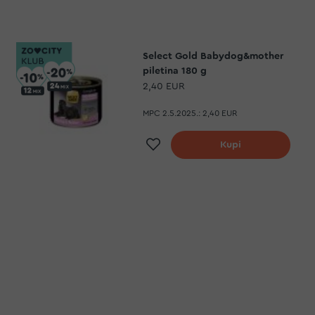
Select Gold Babydog&mother
piletina 180 g
2,40 EUR
MPC 2.5.2025.:
2,40 EUR
Dodaj na listu želja
Kupi