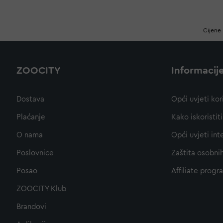
Cijene 
ZOOCITY
Informacij
Dostava
Opći uvjeti kor
Plaćanje
Kako iskoristi
O nama
Opći uvjeti int
Poslovnice
Zaštita osobni
Posao
Affiliate progr
ZOOCITY Klub
Brandovi