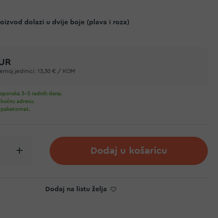
izvod dolazi u dvije boje (plava i roza)
EUR
rnoj jedinici:
13,30 € / KOM
sporuka 3-5 radnih dana.
 kućnu adresu.
 paketomat.
Dodaj u košaricu
Dodaj na listu želja