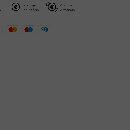
Plaćanje
Plaćanje
a
pouzećem
virmanom
.