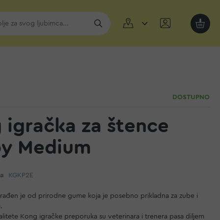
Moja k
DOSTUPNO
 igračka za štence
y Medium
da
KGKP2E
rađen je od prirodne gume koja je posebno prikladna za zube i
.
litete Kong igračke preporuka su veterinara i trenera pasa diljem