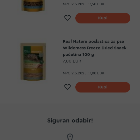
MPC 2.5.2025.:
7,50 EUR
Dodaj na listu želja
Kupi
Real Nature poslastica za pse
Wilderness Freeze Dried Snack
pačetina 100 g
7,00 EUR
MPC 2.5.2025.:
7,00 EUR
Dodaj na listu želja
Kupi
Siguran odabir!