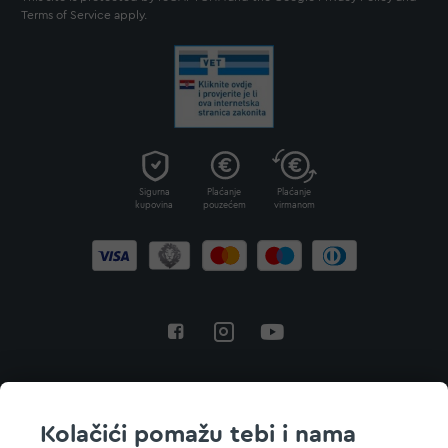
Terms of Service
apply.
Sigurna
Plaćanje
Plaćanje
kupovina
pouzećem
virmanom
Povratak na vrh
Kolačići pomažu tebi i nama