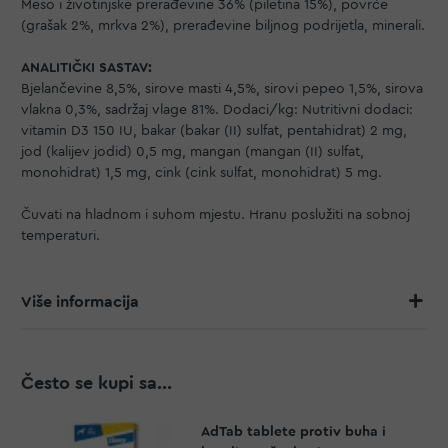
Meso i životinjske prerađevine 36% (piletina 15%), povrće
(grašak 2%, mrkva 2%), prerađevine biljnog podrijetla, minerali.
ANALITIČKI SASTAV:
Bjelančevine 8,5%, sirove masti 4,5%, sirovi pepeo 1,5%, sirova
vlakna 0,3%, sadržaj vlage 81%. Dodaci/kg: Nutritivni dodaci:
vitamin D3 150 IU, bakar (bakar (II) sulfat, pentahidrat) 2 mg,
jod (kalijev jodid) 0,5 mg, mangan (mangan (II) sulfat,
monohidrat) 1,5 mg, cink (cink sulfat, monohidrat) 5 mg.
Čuvati na hladnom i suhom mjestu. Hranu poslužiti na sobnoj
temperaturi.
Više informacija
Često se kupi sa...
AdTab tablete protiv buha i