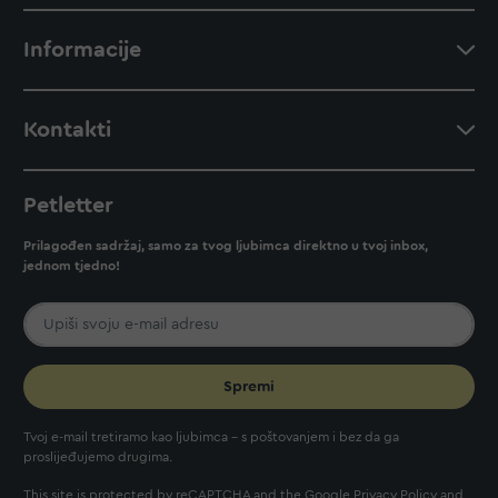
Informacije
Kontakti
Petletter
Prilagođen sadržaj, samo za tvog ljubimca direktno u tvoj inbox,
jednom tjedno!
Spremi
Tvoj e-mail tretiramo kao ljubimca - s poštovanjem i bez da ga
proslijeđujemo drugima.
This site is protected by reCAPTCHA and the Google
Privacy Policy
and