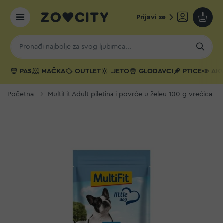
Prijavi se
Moja k
PAS
MAČKA
OUTLET
LJETO
GLODAVCI
PTICE
AKV
Početna
MultiFit Adult piletina i povrće u želeu 100 g vrećica