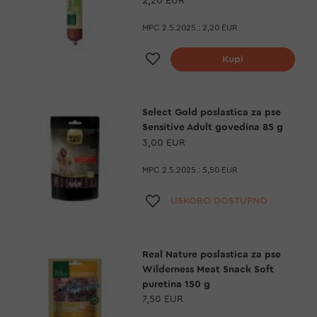
2,20 EUR
MPC 2.5.2025.:
2,20 EUR
Dodaj na listu želja
Kupi
Select Gold poslastica za pse
Sensitive Adult govedina 85 g
3,00 EUR
MPC 2.5.2025.:
5,50 EUR
Dodaj na listu želja
USKORO DOSTUPNO
Real Nature poslastica za pse
Wilderness Meat Snack Soft
puretina 150 g
7,50 EUR