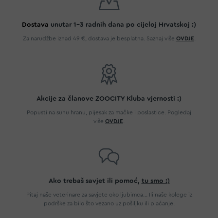
Dostava
unutar 1-3 radnih dana po cijeloj Hrvatskoj :)
Za narudžbe iznad 49 €, dostava je besplatna. Saznaj više
OVDJE
.
Akcije za članove ZOOCITY Kluba vjernosti :)
Popusti na suhu hranu, pijesak za mačke i poslastice. Pogledaj
više
OVDJE
.
Ako trebaš savjet ili pomoć,
tu smo :)
Pitaj naše veterinare za savjete oko ljubimca... Ili naše kolege iz
podrške za bilo što vezano uz pošiljku ili plaćanje.