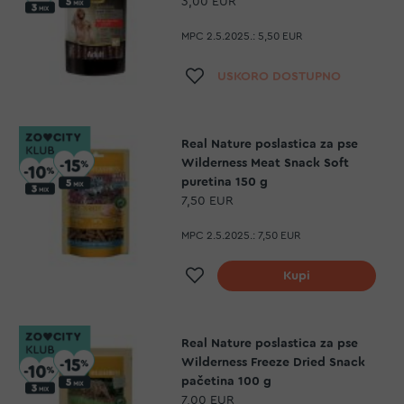
3,00 EUR
MPC 2.5.2025.:
5,50 EUR
Dodaj na listu želja
USKORO DOSTUPNO
Real Nature poslastica za pse
Wilderness Meat Snack Soft
puretina 150 g
7,50 EUR
MPC 2.5.2025.:
7,50 EUR
Dodaj na listu želja
Kupi
Real Nature poslastica za pse
Wilderness Freeze Dried Snack
pačetina 100 g
7,00 EUR