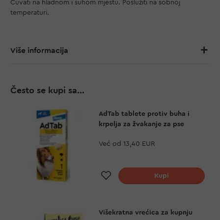
Čuvati na hladnom i suhom mjestu. Poslužiti na sobnoj
temperaturi.
Više informacija
Često se kupi sa...
AdTab tablete protiv buha i
krpelja za žvakanje za pse
Već od
13,40 EUR
Dodaj na listu želja
Kupi
Višekratna vrećica za kupnju