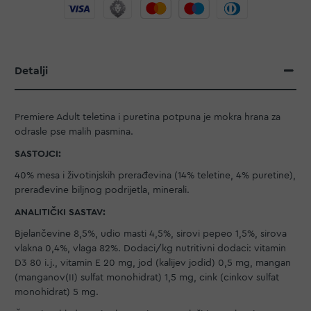
Detalji
Premiere Adult teletina i puretina potpuna je mokra hrana za
odrasle pse malih pasmina.
SASTOJCI:
40% mesa i životinjskih prerađevina (14% teletine, 4% puretine),
prerađevine biljnog podrijetla, minerali.
ANALITIČKI SASTAV:
Bjelančevine 8,5%, udio masti 4,5%, sirovi pepeo 1,5%, sirova
vlakna 0,4%, vlaga 82%. Dodaci/kg nutritivni dodaci: vitamin
D3 80 i.j., vitamin E 20 mg, jod (kalijev jodid) 0,5 mg, mangan
(manganov(II) sulfat monohidrat) 1,5 mg, cink (cinkov sulfat
monohidrat) 5 mg.