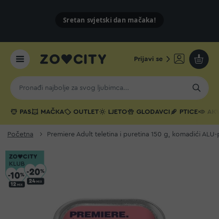
Sretan svjetski dan mačaka!
Prijavi se
Moja k
PAS
MAČKA
OUTLET
LJETO
GLODAVCI
PTICE
AKV
Početna
Premiere Adult teletina i puretina 150 g, komadići ALU-