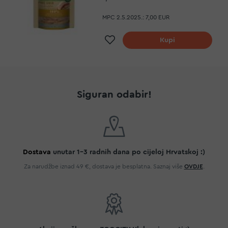
MPC 2.5.2025.:
7,00 EUR
Dodaj na listu želja
Kupi
Siguran odabir!
Dostava
unutar 1-3 radnih dana po cijeloj Hrvatskoj :)
Za narudžbe iznad 49 €, dostava je besplatna. Saznaj više
OVDJE
.