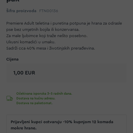
Šifra proizvoda
FTN00136
Premiere Adult teletina i puretina potpuna je hrana za odrasle
pse bez umjetnih bojila ili konzervansa.
Za male ljubimce koji traže nešto posebno.
Ukusni komadići u umaku.
Sadrži cca 40% mesa i životinjskih prerađevina.
1,00 EUR
Očekivana isporuka 3-5 radnih dana.
Dostava na kućnu adresu.
Dostava na paketomat.
Prijavljeni kupci ostvaruju -10% kupnjom 12 komada
mokre hrane.