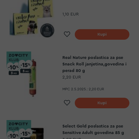
1,10 EUR
Dodaj na listu želja
Kupi
Real Nature poslastica za pse
Snack Roll janjetina,govedina i
perad 80 g
2,20 EUR
MPC 2.5.2025.:
2,20 EUR
Dodaj na listu želja
Kupi
Select Gold poslastica za pse
Sensitive Adult govedina 85 g