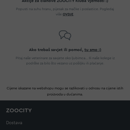
Akcije za članove ZOOCITY Kluba vjernosti :)
Popusti na suhu hranu, pijesak za mačke i poslastice. Pogledaj
više
OVDJE
.
Ako trebaš savjet ili pomoć,
tu smo :)
Pitaj naše veterinare za savjete oko ljubimca... Ili naše kolege iz
podrške za bilo što vezano uz pošiljku ili plaćanje.
Cijene iskazane na webshopu mogu se razlikovati u odnosu na cijene istih
proizvoda u dućanima.
ZOOCITY
Dostava