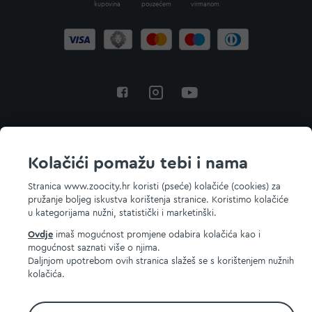
kupovina
pouzećem
virmanom
Povratak na vrh
Kolačići pomažu tebi i nama
Stranica www.zoocity.hr koristi (pseće) kolačiće (cookies) za
pružanje boljeg iskustva korištenja stranice. Koristimo kolačiće
© 2026 ZOOCITY. Sva prava zadržana.
u kategorijama nužni, statistički i marketinški.
Ovdje
imaš mogućnost promjene odabira kolačića kao i
mogućnost saznati više o njima.
Daljnjom upotrebom ovih stranica slažeš se s korištenjem nužnih
kolačića.