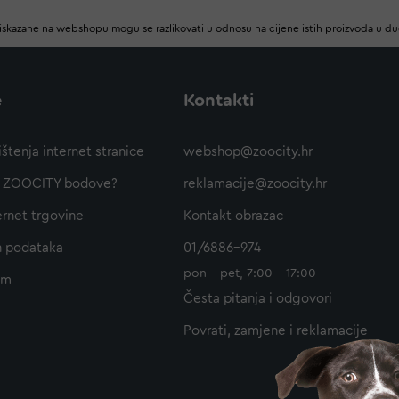
iskazane na webshopu mogu se razlikovati u odnosu na cijene istih proizvoda u d
e
Kontakti
ištenja internet stranice
webshop@zoocity.hr
ti ZOOCITY bodove?
reklamacije@zoocity.hr
ernet trgovine
Kontakt obrazac
h podataka
01/6886-974
pon - pet, 7:00 - 17:00
am
Česta pitanja i odgovori
Povrati, zamjene i reklamacije