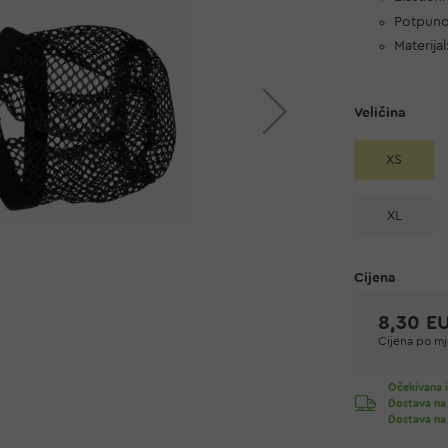
Potpuno
Materijal
Veličina
XS
XL
8,30 E
Cijena po mje
Očekivana i
Dostava na
Dostava na