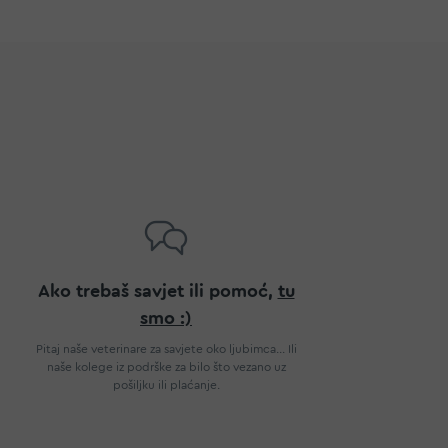
Ako trebaš savjet ili pomoć,
tu
smo :)
Pitaj naše veterinare za savjete oko ljubimca... Ili
naše kolege iz podrške za bilo što vezano uz
pošiljku ili plaćanje.