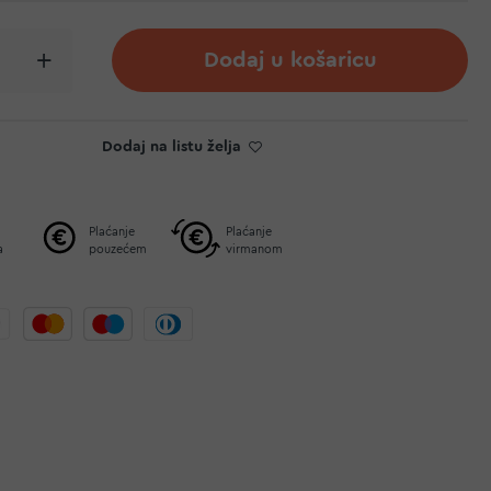
Dodaj u košaricu
Dodaj na listu želja
Plaćanje
Plaćanje
a
pouzećem
virmanom