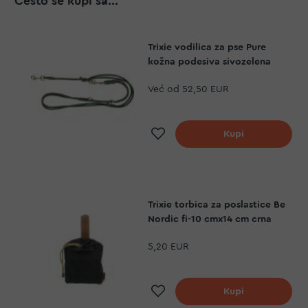
Često se kupi sa...
Trixie vodilica za pse Pure
kožna podesiva sivozelena
Već od
52,50 EUR
Dodaj na listu želj
Kupi
Trixie torbica za poslastice Be
Nordic fi-10 cmx14 cm crna
5,20 EUR
Dodaj na listu želj
Kupi