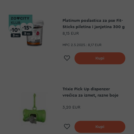
Platinum poslastica za pse Fit-
Sticks piletina i janjetina 300 g
8,15 EUR
MPC 2.5.2025.:
8,17 EUR
a
Dodaj na listu želja
Kupi
Trixie Pick Up dispenzer
vrećica za izmet, razne boje
3,20 EUR
a
Dodaj na listu želja
Kupi