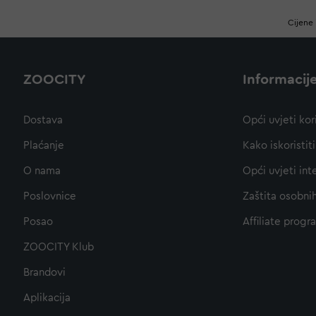
Cijene 
ZOOCITY
Informacij
Dostava
Opći uvjeti kor
Plaćanje
Kako iskoristi
O nama
Opći uvjeti int
Poslovnice
Zaštita osobni
Posao
Affiliate progr
ZOOCITY Klub
Brandovi
Aplikacija