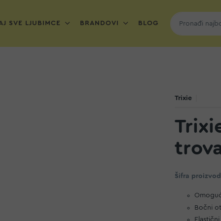
J SVE LJUBIMCE
BRANDOVI
BLOG
Trixie
Trixi
trov
Šifra proizvo
Omogućuj
Bočni ot
Elastičn