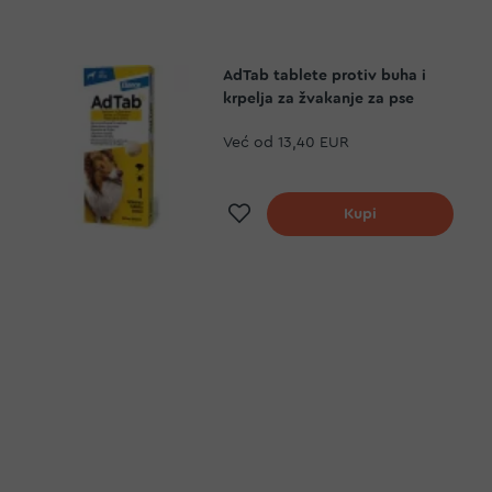
AdTab tablete protiv buha i
krpelja za žvakanje za pse
Već od
13,40 EUR
Dodaj na listu želja
Kupi