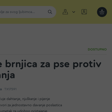
Moja k
DOSTUPNO
e brnjica za pse protiv
anja
da
TX17591
e dahtanje, njuškanje i pijenje
vori za jednostavno davanje poslastica
i umetak za udobno pristajanje