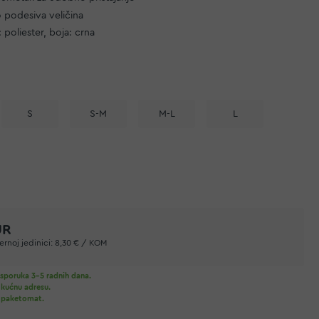
 podesiva veličina
: poliester, boja: crna
S
S-M
M-L
L
UR
rnoj jedinici:
8,30 € / KOM
sporuka 3-5 radnih dana.
 kućnu adresu.
 paketomat.