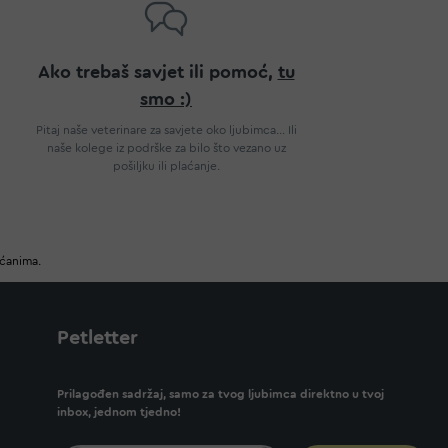
Ako trebaš savjet ili pomoć,
tu
smo :)
Pitaj naše veterinare za savjete oko ljubimca... Ili
naše kolege iz podrške za bilo što vezano uz
pošiljku ili plaćanje.
ućanima.
Petletter
Prilagođen sadržaj, samo za tvog ljubimca direktno u tvoj
inbox, jednom tjedno!