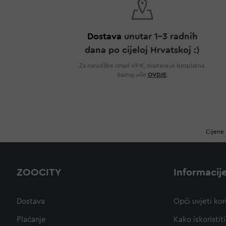
Dostava
unutar 1-3 radnih
dana po cijeloj Hrvatskoj :)
Za narudžbe iznad 49 €, dostava je besplatna.
Saznaj više
OVDJE
.
Cijene 
ZOOCITY
Informacij
Dostava
Opći uvjeti kor
Plaćanje
Kako iskoristi