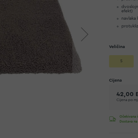
dvoslojn
efekt)
navlaka 
protukl
Veličina
S
42,00 
Cijena po mje
Očekivana i
Dostava na