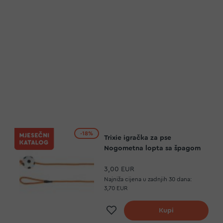
-18%
Trixie igračka za pse
Nogometna lopta sa špagom
3,00 EUR
Najniža cijena u zadnjih 30 dana:
3,70 EUR
a
Dodaj na listu želja
Kupi