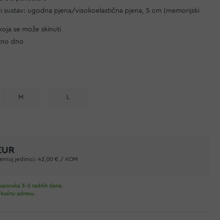
i sustav: ugodna pjena/visokoelastična pjena, 5 cm (memorijski
koja se može skinuti
izno dno
M
L
EUR
rnoj jedinici:
42,00 € / KOM
sporuka 3-5 radnih dana.
 kućnu adresu.