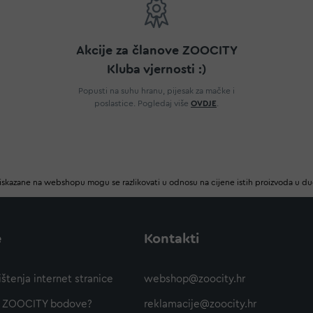
Akcije za članove ZOOCITY
Kluba vjernosti :)
Popusti na suhu hranu, pijesak za mačke i
poslastice. Pogledaj više
OVDJE
.
iskazane na webshopu mogu se razlikovati u odnosu na cijene istih proizvoda u d
e
Kontakti
ištenja internet stranice
webshop@zoocity.hr
ti ZOOCITY bodove?
reklamacije@zoocity.hr