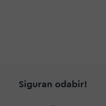
a
Siguran odabir!