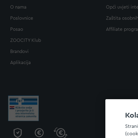
O nama
Opći uvjeti int
Poslovnice
Zaštita osobni
Posao
Affiliate progr
ZOOCITY Klub
Brandovi
Aplikacija
Kol
Stran
(cook