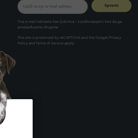
Spremi
Tvoj e-mail tretiramo kao ljubimca - s poštovanjem i bez da ga
proslijeđujemo drugima.
This site is protected by reCAPTCHA and the Google
Privacy
Policy
and
Terms of Service
apply.