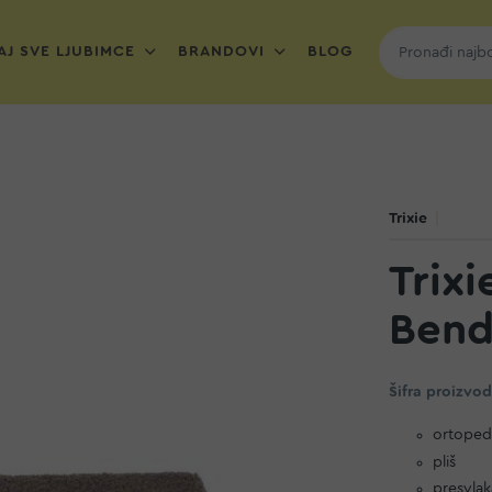
J SVE LJUBIMCE
BRANDOVI
BLOG
Trixie
Trixi
Bends
Šifra proizvo
ortoped
pliš
presvlak