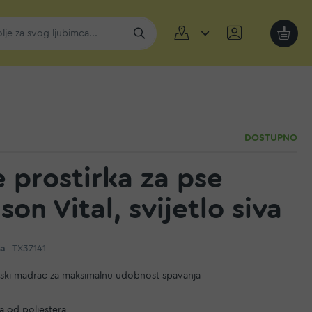
Moja k
DOSTUPNO
e prostirka za pse
on Vital, svijetlo siva
da
TX37141
ski madrac za maksimalnu udobnost spavanja
a od poliestera