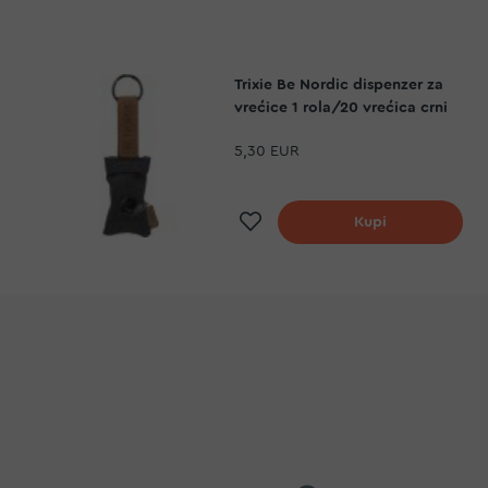
Trixie Be Nordic dispenzer za
vrećice 1 rola/20 vrećica crni
5,30 EUR
Dodaj na listu želj
Kupi