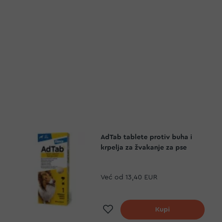
AdTab tablete protiv buha i
krpelja za žvakanje za pse
Već od
13,40 EUR
Dodaj na listu želja
Kupi