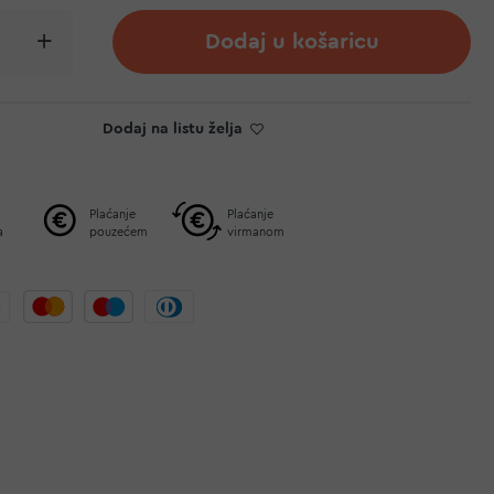
Dodaj u košaricu
Dodaj na listu želja
Plaćanje
Plaćanje
a
pouzećem
virmanom