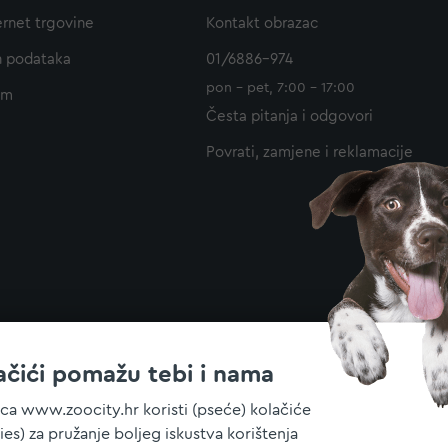
ernet trgovine
Kontakt obrazac
h podataka
01/6886-974
pon - pet, 7:00 - 17:00
am
Česta pitanja i odgovori
Povrati, zamjene i reklamacije
ačići pomažu tebi i nama
ica www.zoocity.hr koristi (pseće) kolačiće
ies) za pružanje boljeg iskustva korištenja