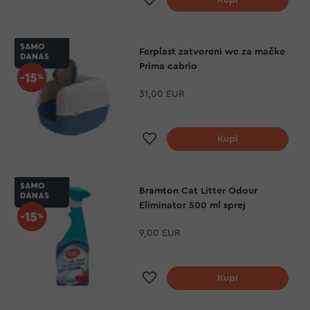
Ferplast zatvoreni wc za mačke
Prima cabrio
31,00 EUR
Dodaj na listu želja
Kupi
Bramton Cat Litter Odour
Eliminator 500 ml sprej
9,00 EUR
Dodaj na listu želja
Kupi