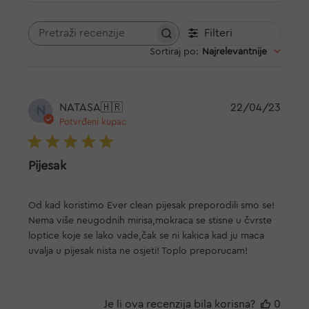
Filteri
Pretraži
Sortiraj po
:
Najrelevantnije
recenzije
Datu
NATASA
🇭🇷
22/04/23
N
objav
Potvrđeni kupac
Pijesak
Od kad koristimo Ever clean pijesak preporodili smo se!
Nema više neugodnih mirisa,mokraca se stisne u čvrste
loptice koje se lako vade,čak se ni kakica kad ju maca
uvalja u pijesak nista ne osjeti! Toplo preporucam!
Je li ova recenzija bila korisna?
0