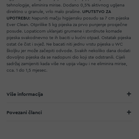
tehnologije, eliminira mirise. Dodano 0,5% aktivnog ugljena
direktno u granule, vrlo malo prašine.
UPUTSTVO ZA
UPOTREBU:
Napuniti mačju higijensku posudu sa 7 cm pijeska
Ever Clean. Otprilike 5 kg pijeska za prvo punjenje prosječne
posude. Lopaticom uklanjati grumene i stvrdnute komade
pijeska svakodnevno te ih baciti u kućni otpad. Ostatak pijeska
ostat će čist i svjež. Ne bacati niti jednu vrstu pijeska u WC
školjku jer može začepiti odvode. Svakih nekoliko dana dodati
dovoljno pijeska da se nadopuni dio koji ste odstranili. Cijeli
sadržaj zamijeniti kada više ne upija vlagu i ne eliminira mirise,
cca. 1 do 1,5 mjesec.
Više informacija
Povezani članci