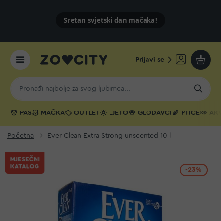
Sretan svjetski dan mačaka!
Prijavi se
Moja k
PAS
MAČKA
OUTLET
LJETO
GLODAVCI
PTICE
AKV
Početna
Ever Clean Extra Strong unscented 10 l
-23%