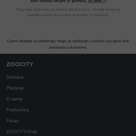
Ako trebaš savjet ili pomoć,
tu smo :)
Pitaj naše veterinare za savjete oko ljubimca... Ili naše kolege iz
podrške za bilo što vezano uz pošiljku ili plaćanje.
Cijene iskazane na webshopu mogu se razlikovati u odnosu na cijene istih
proizvoda u dućanima.
ZOOCITY
Dostava
Plaćanje
O nama
Poslovnice
Posao
ZOOCITY Klub