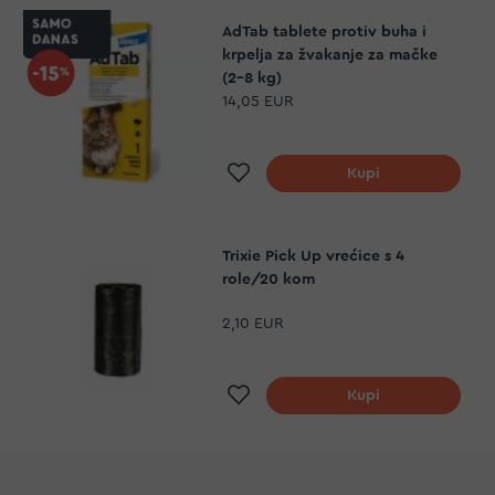
AdTab tablete protiv buha i
krpelja za žvakanje za mačke
(2-8 kg)
14,05 EUR
Dodaj na listu želja
Kupi
Trixie Pick Up vrećice s 4
role/20 kom
2,10 EUR
Dodaj na listu želja
Kupi