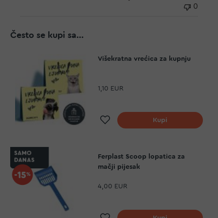
0
Često se kupi sa...
Višekratna vrećica za kupnju
1,10 EUR
Dodaj na listu želja
Kupi
Ferplast Scoop lopatica za
mačji pijesak
4,00 EUR
Dodaj na listu želja
Kupi