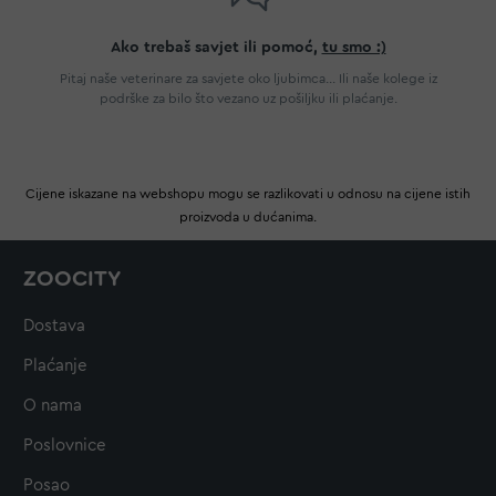
Ako trebaš savjet ili pomoć,
tu smo :)
Pitaj naše veterinare za savjete oko ljubimca... Ili naše kolege iz
podrške za bilo što vezano uz pošiljku ili plaćanje.
Cijene iskazane na webshopu mogu se razlikovati u odnosu na cijene istih
proizvoda u dućanima.
ZOOCITY
Dostava
Plaćanje
O nama
Poslovnice
Posao