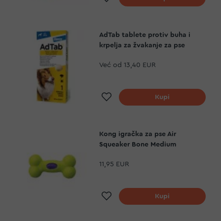
AdTab tablete protiv buha i
krpelja za žvakanje za pse
Već od
13,40 EUR
Dodaj na listu želja
Kupi
Kong igračka za pse Air
Squeaker Bone Medium
11,95 EUR
Dodaj na listu želja
Kupi