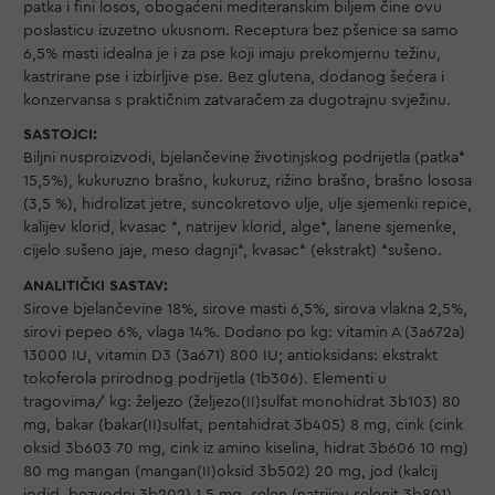
patka i fini losos, obogaćeni mediteranskim biljem čine ovu
poslasticu izuzetno ukusnom. Receptura bez pšenice sa samo
6,5% masti idealna je i za pse koji imaju prekomjernu težinu,
kastrirane pse i izbirljive pse. Bez glutena, dodanog šećera i
konzervansa s praktičnim zatvaračem za dugotrajnu svježinu.
SASTOJCI:
Biljni nusproizvodi, bjelančevine životinjskog podrijetla (patka*
15,5%), kukuruzno brašno, kukuruz, rižino brašno, brašno lososa
(3,5 %), hidrolizat jetre, suncokretovo ulje, ulje sjemenki repice,
kalijev klorid, kvasac *, natrijev klorid, alge*, lanene sjemenke,
cijelo sušeno jaje, meso dagnji*, kvasac* (ekstrakt) *sušeno.
ANALITIČKI SASTAV:
Sirove bjelančevine 18%, sirove masti 6,5%, sirova vlakna 2,5%,
sirovi pepeo 6%, vlaga 14%. Dodano po kg: vitamin A (3a672a)
13000 IU, vitamin D3 (3a671) 800 IU; antioksidans: ekstrakt
tokoferola prirodnog podrijetla (1b306). Elementi u
tragovima/ kg: željezo (željezo(II)sulfat monohidrat 3b103) 80
mg, bakar (bakar(II)sulfat, pentahidrat 3b405) 8 mg, cink (cink
oksid 3b603 70 mg, cink iz amino kiselina, hidrat 3b606 10 mg)
80 mg mangan (mangan(II)oksid 3b502) 20 mg, jod (kalcij
jodid, bezvodni 3b202) 1,5 mg, selen (natrijev selenit 3b801)