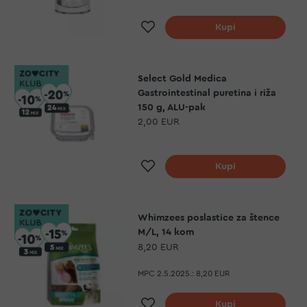
Dodaj na listu želja
Kupi
Select Gold Medica
Gastrointestinal puretina i riža
150 g, ALU-pak
2,00 EUR
Dodaj na listu želja
Kupi
Whimzees poslastice za štence
M/L, 14 kom
8,20 EUR
MPC 2.5.2025.:
8,20 EUR
Dodaj na listu želja
Kupi