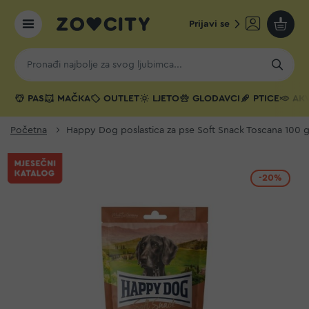
Prijavi se
Moja k
PAS
MAČKA
OUTLET
LJETO
GLODAVCI
PTICE
AKV
Početna
Happy Dog poslastica za pse Soft Snack Toscana 100 
-20%