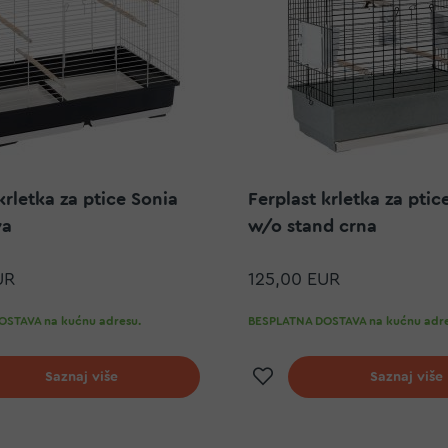
krletka za ptice Sonia
Ferplast krletka za ptic
va
w/o stand crna
UR
125,00 EUR
STAVA na kućnu adresu.
BESPLATNA DOSTAVA na kućnu adre
j na listu želja
Dodaj na listu ž
Saznaj više
Saznaj više