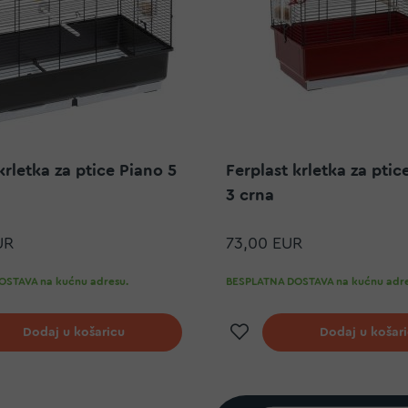
krletka za ptice Piano 5
Ferplast krletka za pti
3 crna
UR
73,00 EUR
STAVA na kućnu adresu.
BESPLATNA DOSTAVA na kućnu adre
j na listu želja
Dodaj na listu ž
Dodaj u košaricu
Dodaj u košar