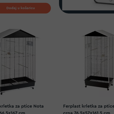
j na listu želja
Dodaj u košaricu
krletka za ptice Nota
Ferplast krletka za ptic
x66,5x167 cm
crna 76,5x57x161,5 cm