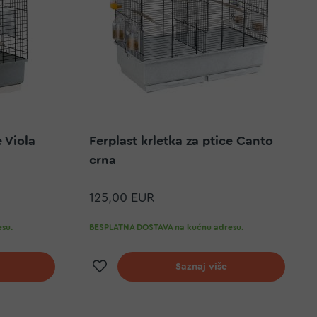
e Viola
Ferplast krletka za ptice Canto
crna
125,00 EUR
su.
BESPLATNA DOSTAVA na kućnu adresu.
elja
Dodaj na listu želja
Saznaj više