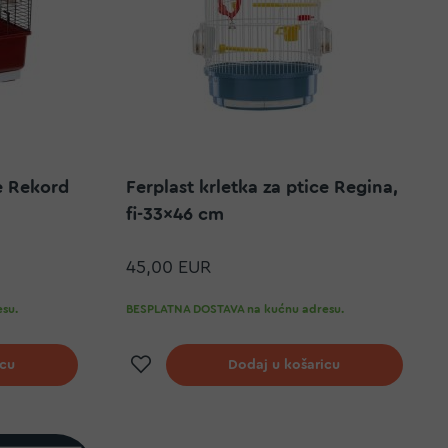
ce Rekord
Ferplast krletka za ptice Regina,
fi-33x46 cm
45,00 EUR
su.
BESPLATNA DOSTAVA na kućnu adresu.
elja
Dodaj na listu želja
icu
Dodaj u košaricu