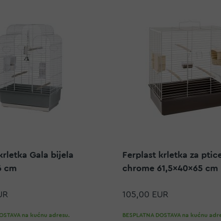
krletka Gala bijela
Ferplast krletka za ptic
6 cm
chrome 61,5x40x65 cm
UR
105,00 EUR
STAVA na kućnu adresu.
BESPLATNA DOSTAVA na kućnu adre