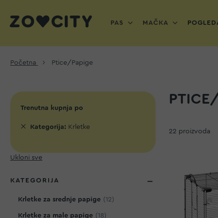
PAS
MAČKA
POGLEDA
Početna
Ptice/Papige
PTICE
Trenutna kupnja po
Uklonite
Kategorija
Krletke
22
proizvoda
ovaj
proizvod
Ukloni sve
KATEGORIJA
proizvod
Krletke za srednje papige
12
proizvod
Krletke za male papige
18