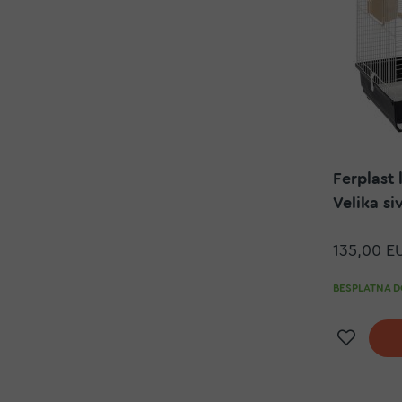
Ferplast 
Velika si
135,00 E
BESPLATNA DO
Doda