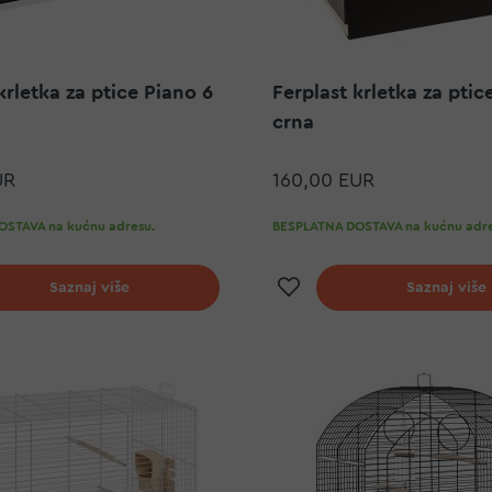
krletka za ptice Piano 6
Ferplast krletka za ptic
crna
UR
160,00 EUR
STAVA na kućnu adresu.
BESPLATNA DOSTAVA na kućnu adre
j na listu želja
Dodaj na listu ž
Saznaj više
Saznaj više