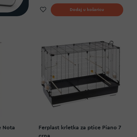
Dodaj na listu želja
Dodaj u košaricu
e Nota
Ferplast krletka za ptice Piano 7
crna