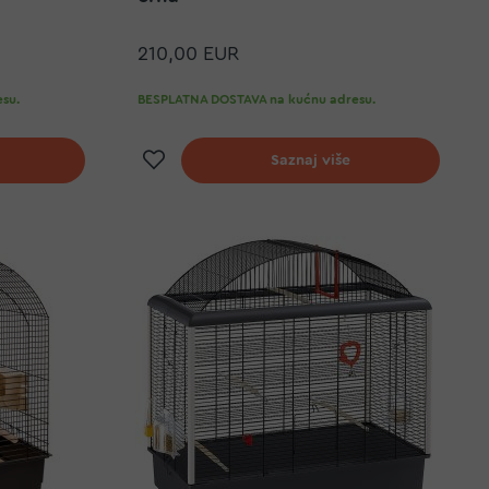
210,00 EUR
su.
BESPLATNA DOSTAVA na kućnu adresu.
elja
Dodaj na listu želja
Saznaj više