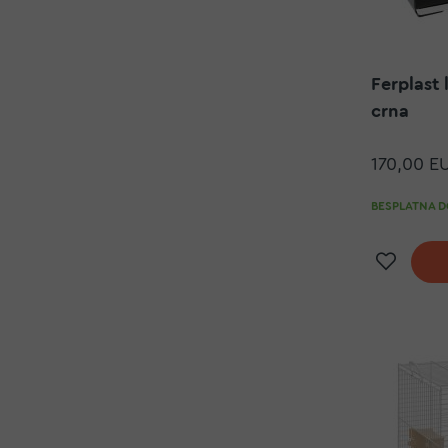
Ferplast 
crna
170,00 E
BESPLATNA DO
Doda