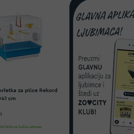
krletka za ptice Rekord
x41 cm
R
STAVA na kućnu adresu.