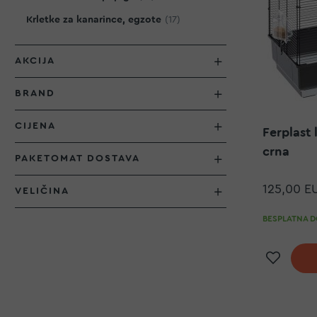
proizvod
Krletke za kanarince, egzote
17
AKCIJA
BRAND
CIJENA
Ferplast 
crna
PAKETOMAT DOSTAVA
125,00 E
VELIČINA
BESPLATNA DO
Doda