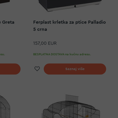
e Greta
Ferplast krletka za ptice Palladio
5 crna
157,00 EUR
su.
BESPLATNA DOSTAVA na kućnu adresu.
elja
Dodaj na listu želja
Saznaj više