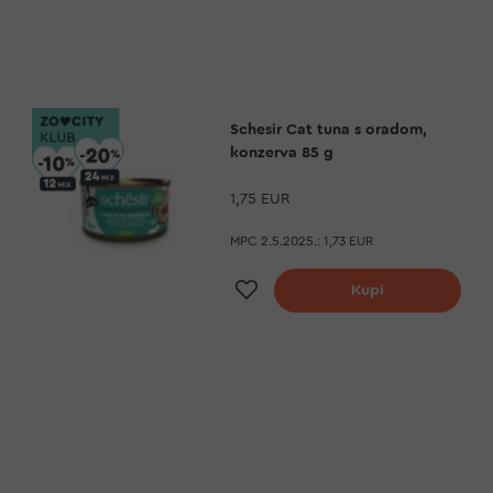
Schesir Cat tuna s oradom,
konzerva 85 g
1,75 EUR
MPC 2.5.2025.:
1,73 EUR
a
Dodaj na listu želja
Kupi