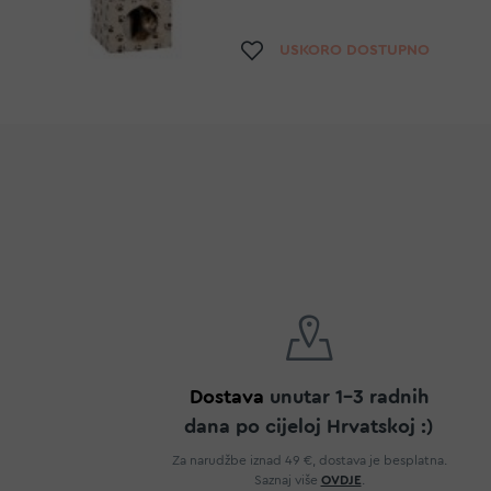
Dodaj na listu želj
USKORO DOSTUPNO
Dostava
unutar 1-3 radnih
dana po cijeloj Hrvatskoj :)
Za narudžbe iznad 49 €, dostava je besplatna.
Saznaj više
OVDJE
.