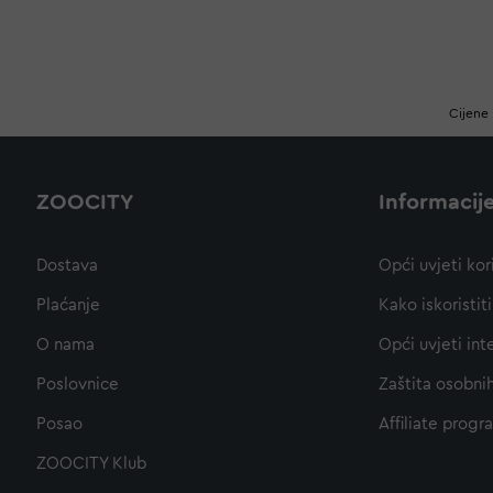
Cijene 
ZOOCITY
Informacij
Dostava
Opći uvjeti kor
Plaćanje
Kako iskoristi
O nama
Opći uvjeti int
Poslovnice
Zaštita osobni
Posao
Affiliate progr
ZOOCITY Klub