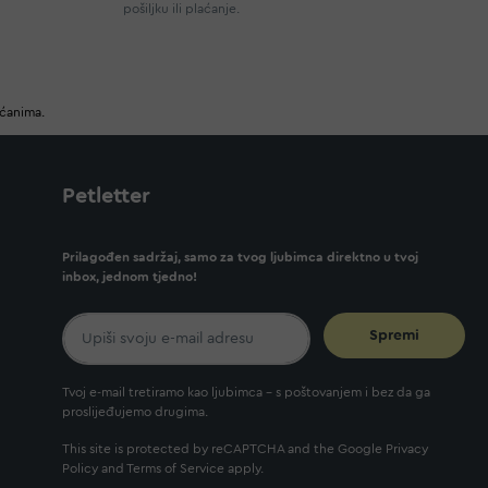
pošiljku ili plaćanje.
ućanima.
Petletter
Prilagođen sadržaj, samo za tvog ljubimca direktno u tvoj
inbox, jednom tjedno!
Spremi
Tvoj e-mail tretiramo kao ljubimca - s poštovanjem i bez da ga
proslijeđujemo drugima.
This site is protected by reCAPTCHA and the Google
Privacy
Policy
and
Terms of Service
apply.