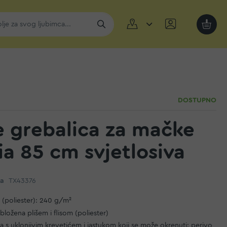
Moja k
DOSTUPNO
ie grebalica za mačke
ia 85 cm svjetlosiva
da
TX43376
iš (poliester): 240 g/m²
bložena plišem i flisom (poliester)
a s uklonjivim krevetićem i jastukom koji se može okrenuti: perivo