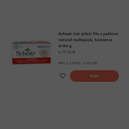
Schesir Cat pileći file s patkom
natural multipack, konzerva
6x50 g
6,70 EUR
MPC 2.5.2025.:
6,70 EUR
Dodaj na listu želja
Kupi