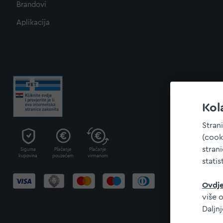
Brandovi
Aplikacija
Kol
Stran
(cook
stran
Sigurna
Plaćanje
Plaćanje
kupovina
pouzećem
virmanom
statis
Ovdj
više o
Daljn