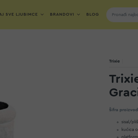
J SVE LJUBIMCE
BRANDOVI
BLOG
Trixie
Trix
Grac
Šifra proizvo
sisal/pl
kućica o
platform