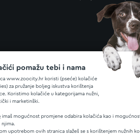
ačići pomažu tebi i nama
ica www.zoocity.hr koristi (pseće) kolačiće
ies) za pružanje boljeg iskustva korištenja
ice. Koristimo kolačiće u kategorijama nužni,
tički i marketinški.
e
imaš mogućnost promjene odabira kolačića kao i mogućnost
 njima.
jom upotrebom ovih stranica slažeš se s korištenjem nužnih ko