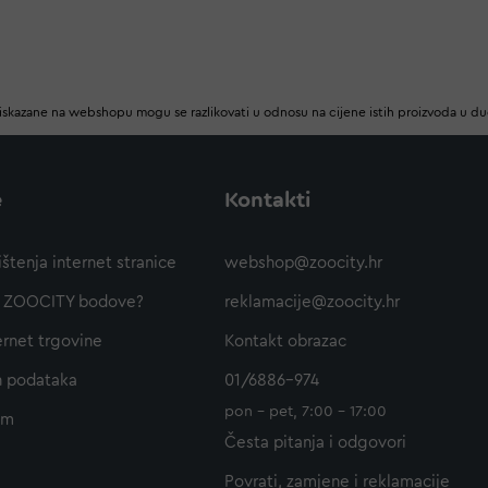
iskazane na webshopu mogu se razlikovati u odnosu na cijene istih proizvoda u d
e
Kontakti
ištenja internet stranice
webshop@zoocity.hr
ti ZOOCITY bodove?
reklamacije@zoocity.hr
ernet trgovine
Kontakt obrazac
h podataka
01/6886-974
pon - pet, 7:00 - 17:00
am
Česta pitanja i odgovori
Povrati, zamjene i reklamacije