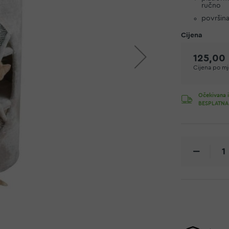
ručno
površina
125,00
Cijena po mje
Očekivana i
BESPLATNA 