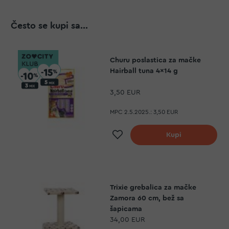
Često se kupi sa...
Churu poslastica za mačke
Hairball tuna 4x14 g
3,50 EUR
MPC 2.5.2025.:
3,50 EUR
Dodaj na listu želj
Kupi
Trixie grebalica za mačke
Zamora 60 cm, bež sa
šapicama
34,00 EUR