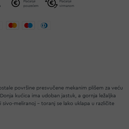
Plaćanje
Plaćanje
a
pouzećem
virmanom
 su ostale površine presvučene mekanim plišem za veću
 Donja kućica ima udoban jastuk, a gornja ležaljka
 sivo-meliranoj – toranj se lako uklapa u različite