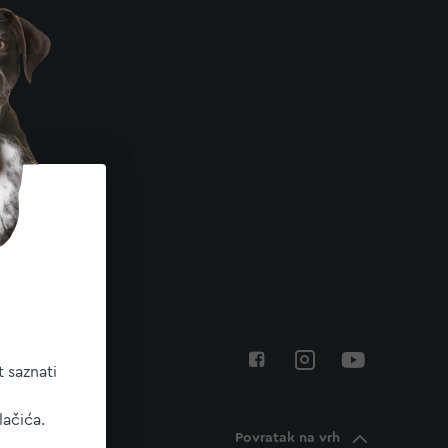
 saznati
lačića.
Povratak na vrh