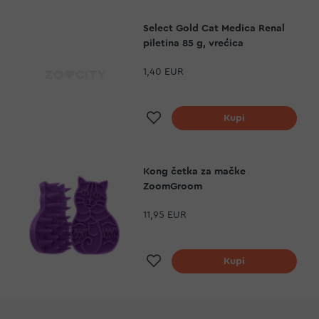
Select Gold Cat Medica Renal
piletina 85 g, vrećica
1,40 EUR
Dodaj na listu želja
Kupi
Kong četka za mačke
ZoomGroom
11,95 EUR
Dodaj na listu želja
Kupi