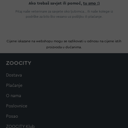
Ako trebaš savjet ili pomoć,
tu smo :)
Pitaj naše veterinare za savjete oko ljubimca... Ili naše kolege iz
podrške za bilo što vezano uz pošiljku ili plaćanje.
Cijene iskazane na webshopu mogu se razlikovati u odnosu na cijene istih
proizvoda u dućanima.
ZOOCITY
Dostava
Plaćanje
O nama
Poslovnice
Posao
ZOOCITY Klub