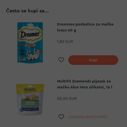
Često se kupi sa...
Dreamies poslastica za mačke
losos 60 g
1,80 EUR
Dodaj na listu želja
Kupi
MultiFit Diamonds pijesak za
mačke Aloe Vera silikatni, 16 l
20,00 EUR
Dodaj na listu želja
USKORO DOSTUPNO