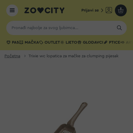
Prijavi se
Moja k
PAS
MAČKA
OUTLET
LJETO
GLODAVCI
PTICE
AKV
Početna
Trixie wc lopatica za mačke za clumping pijesak