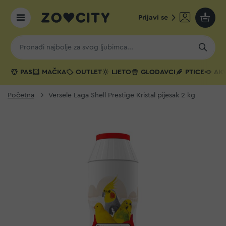
Prijavi se
Moja k
PAS
MAČKA
OUTLET
LJETO
GLODAVCI
PTICE
AKV
Početna
Versele Laga Shell Prestige Kristal pijesak 2 kg