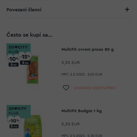
Povezani članci
Često se kupi sa...
MultiFit crveni proso 80 g
3,50 EUR
MPC 2.5.2025.:
3,50 EUR
Dodaj na listu želja
USKORO DOSTUPNO
MultiFit Budgie 1 kg
5,30 EUR
MPC 2.5.2025.:
5,30 EUR