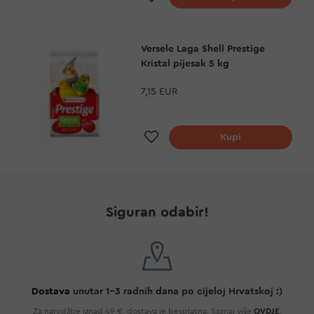
Versele Laga Shell Prestige
Kristal pijesak 5 kg
7,15 EUR
Dodaj na listu želja
Kupi
Siguran odabir!
Dostava
unutar 1-3 radnih dana po cijeloj Hrvatskoj :)
Za narudžbe iznad 49 €, dostava je besplatna. Saznaj više
OVDJE
.