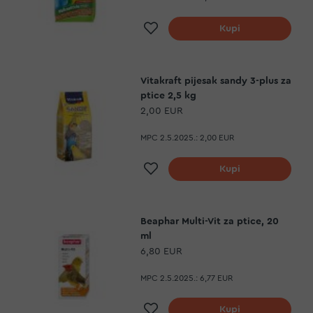
Dodaj na listu želja
Kupi
Vitakraft pijesak sandy 3-plus za
ptice 2,5 kg
2,00 EUR
MPC 2.5.2025.:
2,00 EUR
Dodaj na listu želja
Kupi
Beaphar Multi-Vit za ptice, 20
ml
6,80 EUR
MPC 2.5.2025.:
6,77 EUR
Dodaj na listu želja
Kupi