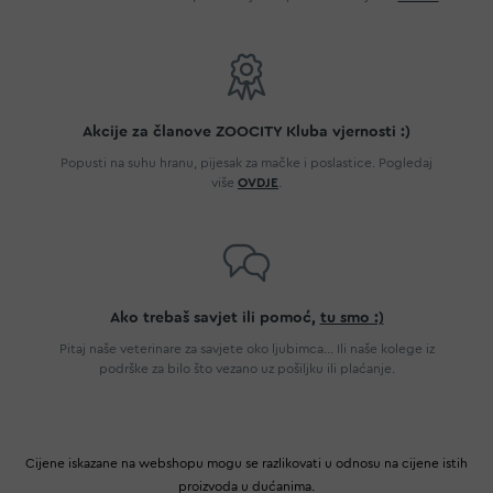
Akcije za članove ZOOCITY Kluba vjernosti :)
Popusti na suhu hranu, pijesak za mačke i poslastice. Pogledaj
više
OVDJE
.
Ako trebaš savjet ili pomoć,
tu smo :)
Pitaj naše veterinare za savjete oko ljubimca... Ili naše kolege iz
podrške za bilo što vezano uz pošiljku ili plaćanje.
Cijene iskazane na webshopu mogu se razlikovati u odnosu na cijene istih
proizvoda u dućanima.