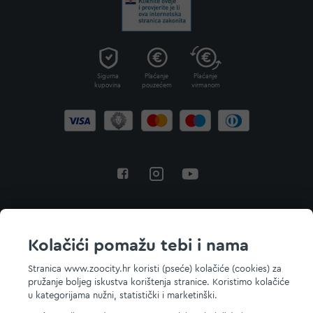
Sigurna
Plaćanje
Plaćanje
kupovina
pouzećem
virmanom
Povratak na vrh
Kolačići pomažu tebi i nama
Stranica www.zoocity.hr koristi (pseće) kolačiće (cookies) za
pružanje boljeg iskustva korištenja stranice. Koristimo kolačiće
© 2026 ZOOCITY. Sva prava zadržana.
u kategorijama nužni, statistički i marketinški.